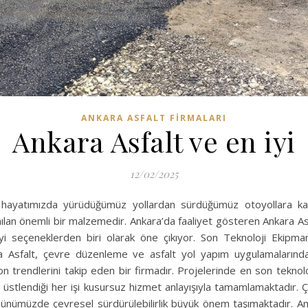
ANKARA ASFALT FIRMALARI
Ankara Asfalt ve en iyi
12/02/2025
k hayatımızda yürüdüğümüz yollardan sürdüğümüz otoyollara kad
nılan önemli bir malzemedir. Ankara’da faaliyet gösteren Ankara As
yi seçeneklerden biri olarak öne çıkıyor. Son Teknoloji Ekipm
 Asfalt, çevre düzenleme ve asfalt yol yapım uygulamalarınd
n trendlerini takip eden bir firmadır. Projelerinde en son teknolo
 üstlendiği her işi kusursuz hizmet anlayışıyla tamamlamaktadır. 
nümüzde çevresel sürdürülebilirlik büyük önem taşımaktadır. An