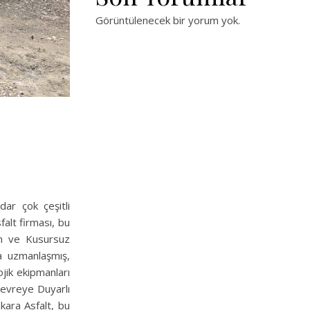
Görüntülenecek bir yorum yok.
ar çok çeşitli
falt firması, bu
an ve Kusursuz
a uzmanlaşmış,
jik ekipmanları
Çevreye Duyarlı
kara Asfalt, bu