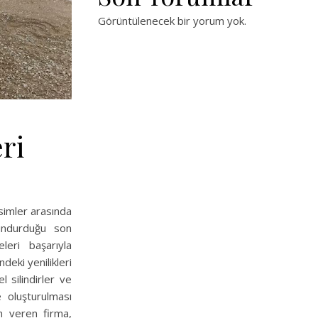
Görüntülenecek bir yorum yok.
eri
simler arasında
undurduğu son
leri başarıyla
deki yenilikleri
 silindirler ve
e oluşturulması
m veren firma,