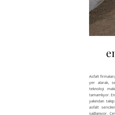
en
Asfalt firmala
yer alarak, 
teknoloji mak
tamamlıyor. En 
yakından takip
asfalt sericil
sağlanıyor. Ç