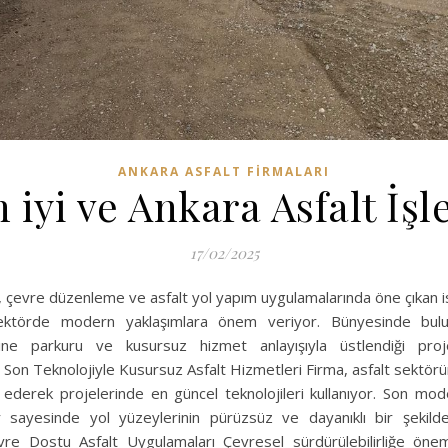
ANKARA ASFALT FIRMALARI
 iyi ve Ankara Asfalt İşl
17/02/2025
rı, çevre düzenleme ve asfalt yol yapım uygulamalarında öne çıkan i
sektörde modern yaklaşımlara önem veriyor. Bünyesinde bul
ine parkuru ve kusursuz hizmet anlayışıyla üstlendiği proje
Son Teknolojiyle Kusursuz Asfalt Hizmetleri Firma, asfalt sektörün
 ederek projelerinde en güncel teknolojileri kullanıyor. Son model
er sayesinde yol yüzeylerinin pürüzsüz ve dayanıklı bir şekild
evre Dostu Asfalt Uygulamaları Çevresel sürdürülebilirliğe öne