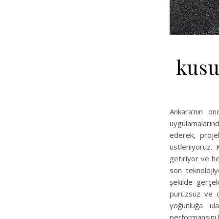
kusu
Ankara’nın ön
uygulamalarınd
ederek, proje
üstleniyoruz.
getiriyor ve he
son teknoloji
şekilde gerçe
pürüzsüz ve day
yoğunluğa ula
performansını k