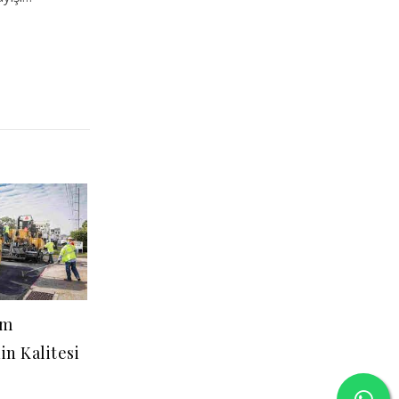
üm
n Kalitesi