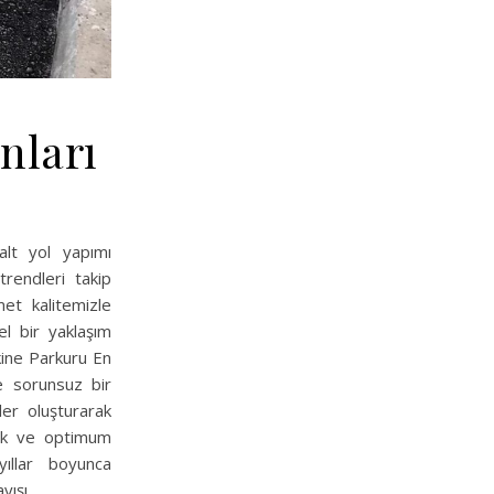
nları
alt yol yapımı
trendleri takip
et kalitemizle
l bir yaklaşım
akine Parkuru En
e sorunsuz bir
er oluşturarak
ırmak ve optimum
yıllar boyunca
ayışı…