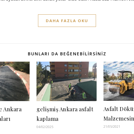
DAHA FAZLA OKU
BUNLARI DA BEĞENEBILIRSINIZ
Asfalt Dök
ve Ankara
gelişmiş Ankara asfalt
Malzemesini
aları
kaplama
21/05/2021
04/02/2025