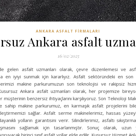
ANKARA ASFALT FIRMALARI
rsuz Ankara asfalt uzma
16/02/2025
de gelen asfalt uzmanları olarak, çevre düzenlemesi ve asf
a en iyiyi sunmak için kararlıyız. Asfalt sektöründeki en son 
lerimizi makine parkurumuzun son teknolojisi ve rakipsiz hizm
 Kusursuz Ankara asfalt uzmanları olarak, her projemize bireyse
r müşterinin benzersiz ihtiyaçlarını karşılıyoruz. Son Teknoloji M
ye sahip makine parkurumuz, en karmaşık asfalt projelerini bil
kleştirmemizi sağlar. Asfalt serme makinelerimiz, hassas yüzeyl
anıklı yolların garantisini verir. Silindirlerimiz, asfaltı sıkışt
şmasını sağlamak için tasarlanmıştır. Sonuç olarak, uzun 
oruyacak birinci sınıf asfalt yollar elde edilir. Kusursuz Hizmet Anl