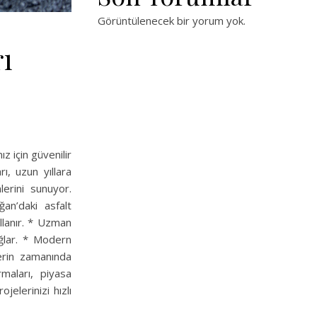
Görüntülenecek bir yorum yok.
ı
z için güvenilir
ı, uzun yıllara
erini sunuyor.
an’daki asfalt
ullanır. * Uzman
ağlar. * Modern
lerin zamanında
maları, piyasa
jelerinizi hızlı