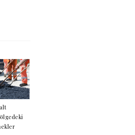
alt
Bölgedeki
nekler