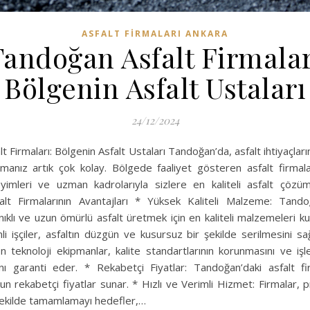
ASFALT FIRMALARI ANKARA
Tandoğan Asfalt Firmalar
Bölgenin Asfalt Ustaları
24/12/2024
 Firmaları: Bölgenin Asfalt Ustaları Tandoğan’da, asfalt ihtiyaçlarını
manız artık çok kolay. Bölgede faaliyet gösteren asfalt firmalar
imleri ve uzman kadrolarıyla sizlere en kaliteli asfalt çözüml
lt Firmalarının Avantajları * Yüksek Kaliteli Malzeme: Tandoğ
nıklı ve uzun ömürlü asfalt üretmek için en kaliteli malzemeleri k
imli işçiler, asfaltın düzgün ve kusursuz bir şekilde serilmesini s
n teknoloji ekipmanlar, kalite standartlarının korunmasını ve iş
ı garanti eder. * Rekabetçi Fiyatlar: Tandoğan’daki asfalt fir
un rekabetçi fiyatlar sunar. * Hızlı ve Verimli Hizmet: Firmalar, pro
 şekilde tamamlamayı hedefler,…