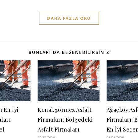
DAHA FAZLA OKU
BUNLARI DA BEĞENEBILIRSINIZ
n En İyi
Konakgörmez Asfalt
Ağaçköy Asf
aları
Firmaları: Bölgedeki
Firmaları: 
el
Asfalt Firmaları
En İyi Seçe
27/12/2024
01/01/2025