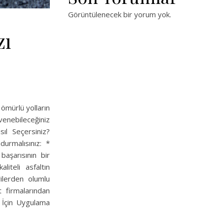
Görüntülenecek bir yorum yok.
zı
 ömürlü yolların
venebileceğiniz
sıl Seçersiniz?
durmalısınız: *
aşarısının bir
iteli asfaltın
ilerden olumlu
lt firmalarından
rı İçin Uygulama