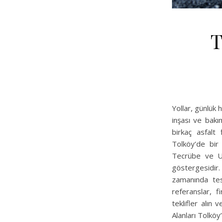
T
Yollar, günlük 
inşası ve bakı
birkaç asfalt 
Tolköy’de bir 
Tecrübe ve Uz
göstergesidir
zamanında tes
referanslar, fi
teklifler alın 
Alanları Tolköy