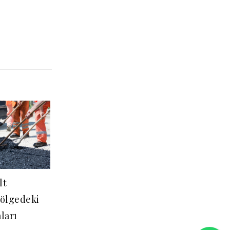
lt
Bölgedeki
ları