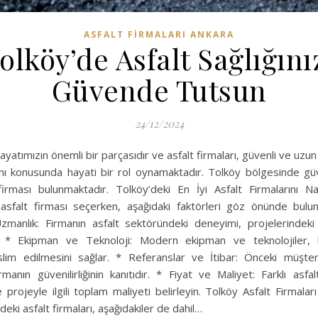
ASFALT FIRMALARI ANKARA
olköy’de Asfalt Sağlığını
Güvende Tutsun
24/12/2024
hayatımızın önemli bir parçasıdır ve asfalt firmaları, güvenli ve uzun
mı konusunda hayati bir rol oynamaktadır. Tolköy bölgesinde gü
firması bulunmaktadır. Tolköy’deki En İyi Asfalt Firmalarını Na
asfalt firması seçerken, aşağıdaki faktörleri göz önünde bulun
manlık: Firmanın asfalt sektöründeki deneyimi, projelerindeki b
. * Ekipman ve Teknoloji: Modern ekipman ve teknolojiler, kal
lim edilmesini sağlar. * Referanslar ve İtibar: Önceki müşter
rmanın güvenilirliğinin kanıtıdır. * Fiyat ve Maliyet: Farklı asfa
ve projeyle ilgili toplam maliyeti belirleyin. Tolköy Asfalt Firmala
’deki asfalt firmaları, aşağıdakiler de dahil…