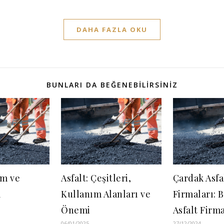
DAHA FAZLA OKU
BUNLARI DA BEĞENEBILIRSINIZ
im ve
Asfalt: Çeşitleri,
Çardak Asfa
ı
Kullanım Alanları ve
Firmaları: 
Önemi
Asfalt Firma
06/01/2025
27/12/2024