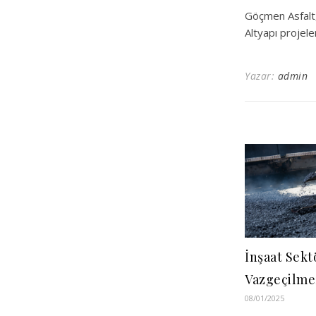
Göçmen Asfalt,
Altyapı projele
Yazar:
admin
İnşaat Sek
Vazgeçilmez
08/01/2025