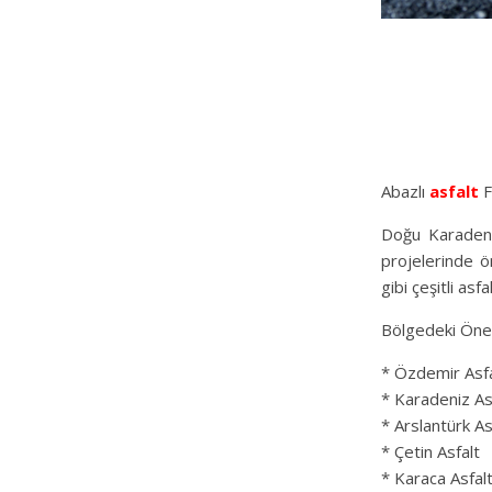
Abazlı
asfalt
F
Doğu Karadeni
projelerinde ön
gibi çeşitli asf
Bölgedeki Öne
* Özdemir Asfa
* Karadeniz As
* Arslantürk As
* Çetin Asfalt
* Karaca Asfal