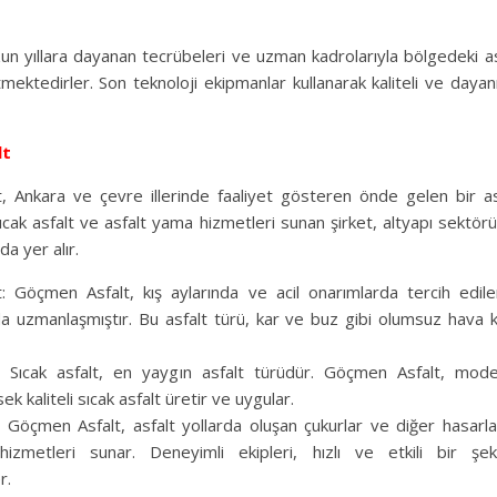
zun yıllara dayanan tecrübeleri ve uzman kadrolarıyla bölgedeki asf
mektedirler. Son teknoloji ekipmanlar kullanarak kaliteli ve dayanık
lt
 Ankara ve çevre illerinde faaliyet gösteren önde gelen bir asf
ıcak asfalt ve asfalt yama hizmetleri sunan şirket, altyapı sektörü
da yer alır.
: Göçmen Asfalt, kış aylarında ve acil onarımlarda tercih edil
a uzmanlaşmıştır. Bu asfalt türü, kar ve buz gibi olumsuz hava ko
t: Sıcak asfalt, en yaygın asfalt türüdür. Göçmen Asfalt, moder
ek kaliteli sıcak asfalt üretir ve uygular.
 Göçmen Asfalt, asfalt yollarda oluşan çukurlar ve diğer hasarlar
izmetleri sunar. Deneyimli ekipleri, hızlı ve etkili bir şek
r.