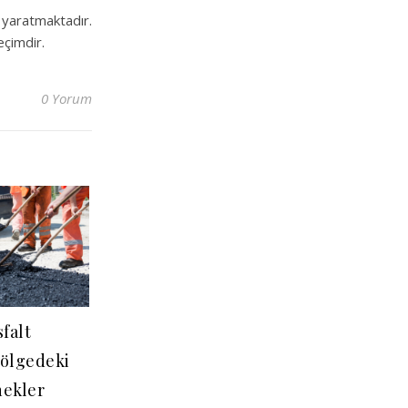
 yaratmaktadır.
eçimdir.
0 Yorum
falt
Bölgedeki
nekler