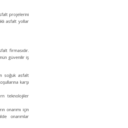
alt projelerini
lı asfalt yollar
alt firmasıdır.
nün güvenilir iş
en soğuk asfalt
şullarına karşı
n teknolojiler
ın onarımı için
ilde onarımlar