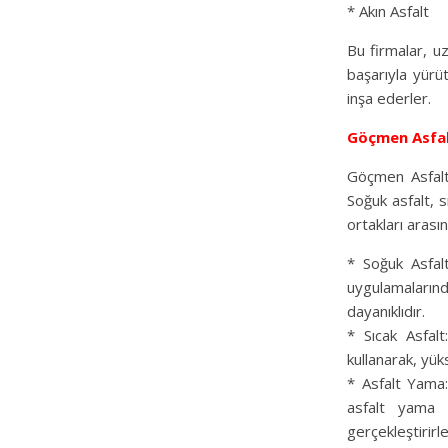
* Akın Asfalt
Bu firmalar, u
başarıyla yürüt
inşa ederler.
Göçmen Asfa
Göçmen Asfalt,
Soğuk asfalt, s
ortakları arasın
* Soğuk Asfalt
uygulamalarınd
dayanıklıdır.
* Sıcak Asfal
kullanarak, yüks
* Asfalt Yama:
asfalt yama h
gerçekleştirirle