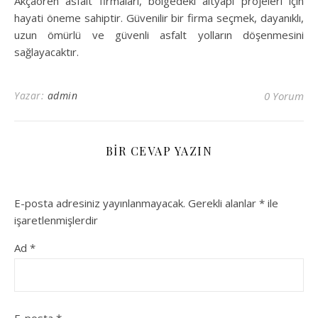
Akçaören asfalt firmaları, bölgedeki altyapı projeleri için
hayati öneme sahiptir. Güvenilir bir firma seçmek, dayanıklı,
uzun ömürlü ve güvenli asfalt yolların döşenmesini
sağlayacaktır.
Yazar:
admin
0 Yorum
BIR CEVAP YAZIN
E-posta adresiniz yayınlanmayacak.
Gerekli alanlar
*
ile
işaretlenmişlerdir
Ad
*