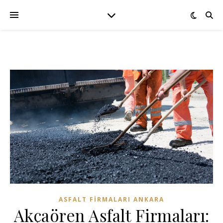
ASFALT FIRMALARI ANKARA
Akçaören Asfalt Firmaları: