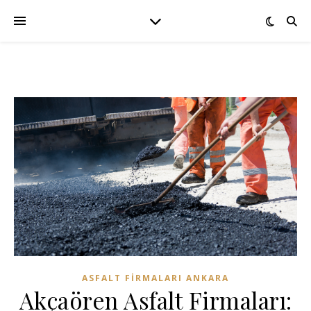
ASFALT FIRMALARI ANKARA
Akçaören Asfalt Firmaları: