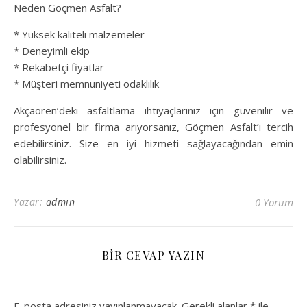
Neden Göçmen Asfalt?
* Yüksek kaliteli malzemeler
* Deneyimli ekip
* Rekabetçi fiyatlar
* Müşteri memnuniyeti odaklılık
Akçaören’deki asfaltlama ihtiyaçlarınız için güvenilir ve
profesyonel bir firma arıyorsanız, Göçmen Asfalt’ı tercih
edebilirsiniz. Size en iyi hizmeti sağlayacağından emin
olabilirsiniz.
Yazar:
admin
0 Yorum
BIR CEVAP YAZIN
E-posta adresiniz yayınlanmayacak.
Gerekli alanlar
*
ile