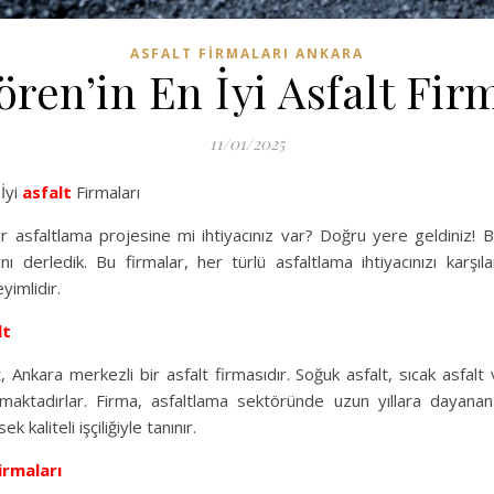
ASFALT FIRMALARI ANKARA
ren’in En İyi Asfalt Fir
11/01/2025
İyi
asfalt
Firmaları
r asfaltlama projesine mi ihtiyacınız var? Doğru yere geldiniz! B
rını derledik. Bu firmalar, her türlü asfaltlama ihtiyacınızı karş
imlidir.
lt
 Ankara merkezli bir asfalt firmasıdır. Soğuk asfalt, sıcak asfalt
nmaktadırlar. Firma, asfaltlama sektöründe uzun yıllara dayana
k kaliteli işçiliğiyle tanınır.
irmaları