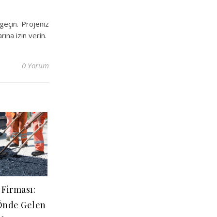
 geçin. Projeniz
ına izin verin.
0 Yorum
 Firması:
Önde Gelen