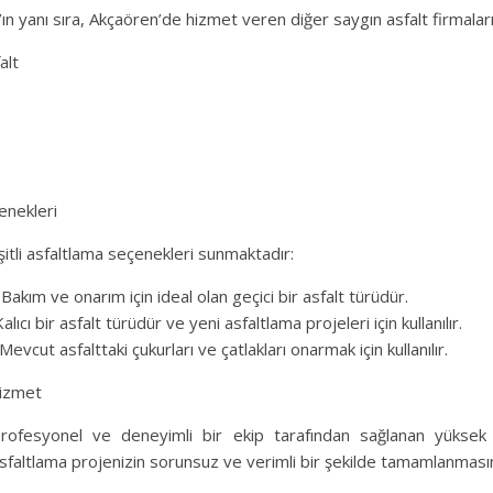
n yanı sıra, Akçaören’de hizmet veren diğer saygın asfalt firmaları 
alt
enekleri
şitli asfaltlama seçenekleri sunmaktadır:
 Bakım ve onarım için ideal olan geçici bir asfalt türüdür.
Kalıcı bir asfalt türüdür ve yeni asfaltlama projeleri için kullanılır.
evcut asfalttaki çukurları ve çatlakları onarmak için kullanılır.
izmet
profesyonel ve deneyimli bir ekip tarafından sağlanan yüksek k
sfaltlama projenizin sorunsuz ve verimli bir şekilde tamamlanmasını