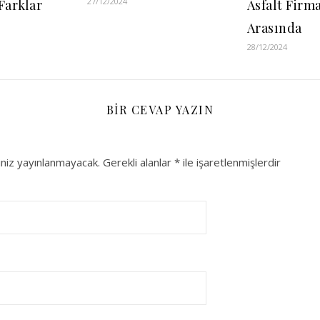
27/12/2024
Farklar
Asfalt Firma
Arasında
28/12/2024
BIR CEVAP YAZIN
niz yayınlanmayacak.
Gerekli alanlar
*
ile işaretlenmişlerdir