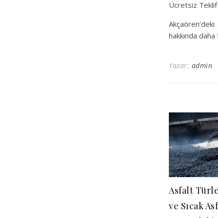
Ücretsiz Teklif
Akçaören’deki a
hakkında daha f
Yazar:
admin
Asfalt Türl
ve Sıcak Asf