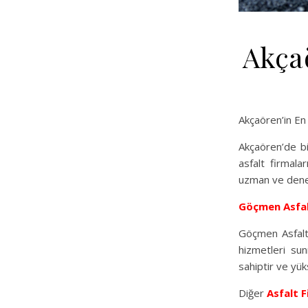
Akçaö
Akçaören’in En 
Akçaören’de bi
asfalt firmala
uzman ve deney
Göçmen Asfa
Göçmen Asfalt,
hizmetleri su
sahiptir ve yükse
Diğer
Asfalt F