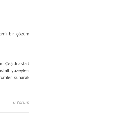
samlı bir çözüm
. Çeşitli asfalt
sfalt yüzeyleri
özümler sunarak
0 Yorum