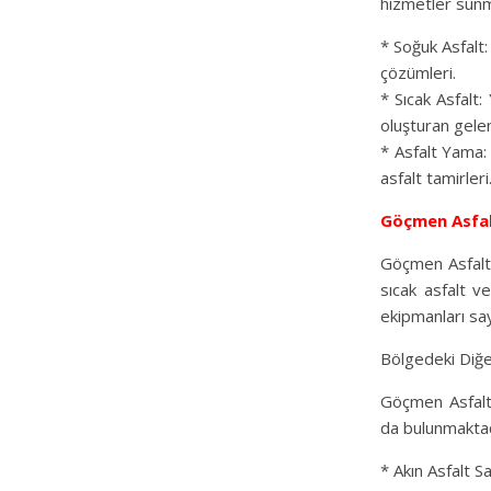
hizmetler sunm
* Soğuk Asfalt:
çözümleri.
* Sıcak Asfalt
oluşturan gele
* Asfalt Yama: 
asfalt tamirleri
Göçmen Asfa
Göçmen Asfalt,
sıcak asfalt 
ekipmanları say
Bölgedeki Diğer
Göçmen Asfalt’
da bulunmaktadı
* Akın Asfalt S