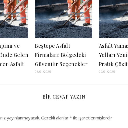
Yapımı ve
Beştepe Asfalt
Asfalt Yama
Önde Gelen
Firmaları: Bölgedeki
Yolları Yen
men Asfalt
Güvenilir Seçenekler
Pratik Çöz
06/01/2025
27/01/2025
BIR CEVAP YAZIN
niz yayınlanmayacak.
Gerekli alanlar
*
ile işaretlenmişlerdir