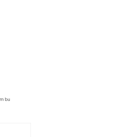
im bu