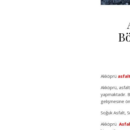
Bö
Akköprü
asfal
Akköprü, asfalt
yapmaktadır. B
gelişmesine ön
Soğuk Asfalt, S
Akköprü
Asfa