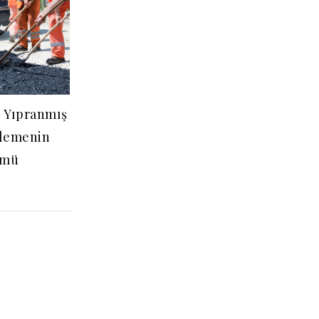
: Yıpranmış
ilemenin
ümü