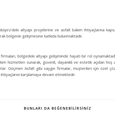
kköprü’deki altyapı projelerine ve asfalt bakım ihtiyaçlarına kap
rak bölgenin gelişmesine katkıda bulunmaktadır.
firmaları, bölgedeki altyapı gelişiminde hayati bir rol oynamaktadır
m hizmetleri sunarak, güvenli, dayanıklı ve estetik açıdan hoş a
rlar. Göçmen Asfalt gibi saygın firmalar, müşterileri için özel ç
 ihtiyaçlarını karşılamaya devam etmektedir.
BUNLARI DA BEĞENEBILIRSINIZ