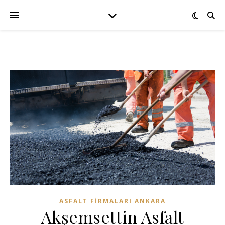
ASFALT FIRMALARI ANKARA
Akşemsettin Asfalt