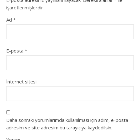
E-posta adresiniz yayınlanmayacak.
Gerekli alanlar
*
ile
işaretlenmişlerdir
Ad
*
E-posta
*
İnternet sitesi
Daha sonraki yorumlarımda kullanılması için adım, e-posta
adresim ve site adresim bu tarayıcıya kaydedilsin.
Yorum