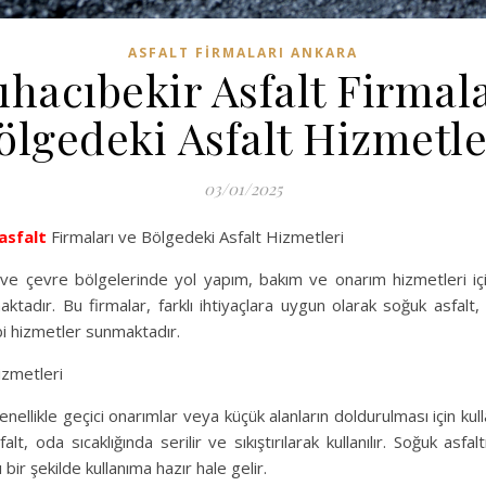
ASFALT FIRMALARI ANKARA
ıhacıbekir Asfalt Firmala
ölgedeki Asfalt Hizmetle
03/01/2025
asfalt
Firmaları ve Bölgedeki Asfalt Hizmetleri
 ve çevre bölgelerinde yol yapım, bakım ve onarım hizmetleri içi
ktadır. Bu firmalar, farklı ihtiyaçlara uygun olarak soğuk asfalt,
bi hizmetler sunmaktadır.
izmetleri
enellikle geçici onarımlar veya küçük alanların doldurulması için kulla
alt, oda sıcaklığında serilir ve sıkıştırılarak kullanılır. Soğuk asfa
ı bir şekilde kullanıma hazır hale gelir.