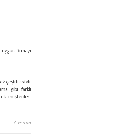
n uygun firmayı
k çeşitli asfalt
ama gibi farklı
rek müşteriler,
0 Yorum