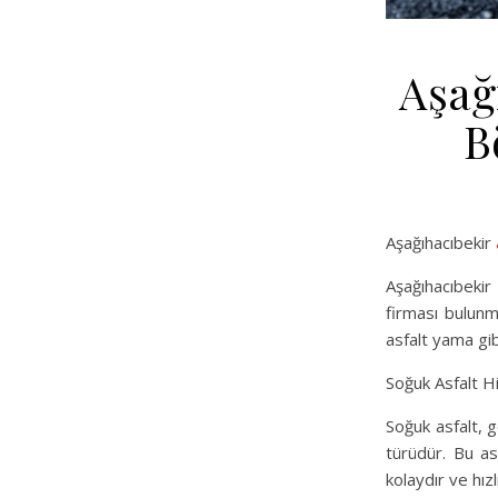
Aşağ
B
Aşağıhacıbekir
Aşağıhacıbekir
firması bulunma
asfalt yama gi
Soğuk Asfalt H
Soğuk asfalt, g
türüdür. Bu asf
kolaydır ve hızl