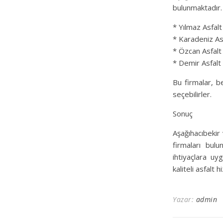
bulunmaktadır. 
* Yılmaz Asfalt
* Karadeniz As
* Özcan Asfalt
* Demir Asfalt
Bu firmalar, b
seçebilirler.
Sonuç
Aşağıhacıbekir 
firmaları bulu
ihtiyaçlara uy
kaliteli asfalt 
Yazar:
admin