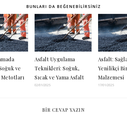
BUNLARI DA BEĞENEBILIRSINIZ
lamada
Asfalt Uygulama
Asfalt: Sağ
 Soğuk ve
Teknikleri: Soğuk,
Yenilikçi Bi
t Metotları
Sıcak ve Yama Asfalt
Malzemesi
02/01/2025
17/01/2025
BIR CEVAP YAZIN