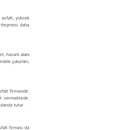
u asfalt, yüksek
sertleşmesi daha
t, hasarlı alanı
ndeki çukurları,
alt firmasıdır.
et vermektedir.
planda tutar.
falt firması da