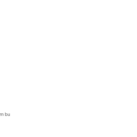
im bu