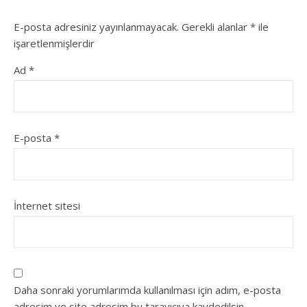
E-posta adresiniz yayınlanmayacak.
Gerekli alanlar
*
ile
işaretlenmişlerdir
Ad
*
E-posta
*
İnternet sitesi
Daha sonraki yorumlarımda kullanılması için adım, e-posta
adresim ve site adresim bu tarayıcıya kaydedilsin.