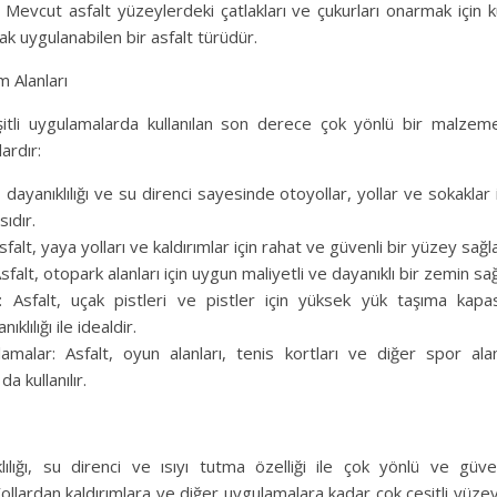
 Mevcut asfalt yüzeylerdeki çatlakları ve çukurları onarmak için ku
ak uygulanabilen bir asfalt türüdür.
m Alanları
şitli uygulamalarda kullanılan son derece çok yönlü bir malzem
lardır:
t, dayanıklılığı ve su direnci sayesinde otoyollar, yollar ve sokaklar 
ıdır.
sfalt, yaya yolları ve kaldırımlar için rahat ve güvenli bir yüzey sağla
sfalt, otopark alanları için uygun maliyetli ve dayanıklı bir zemin sağ
ı: Asfalt, uçak pistleri ve pistler için yüksek yük taşıma kapa
ıklılığı ile idealdir.
malar: Asfalt, oyun alanları, tenis kortları ve diğer spor alan
a kullanılır.
klılığı, su direnci ve ısıyı tutma özelliği ile çok yönlü ve güve
ollardan kaldırımlara ve diğer uygulamalara kadar çok çeşitli yüzey