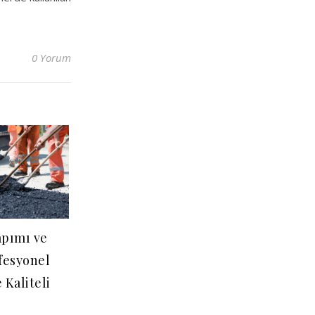
0 Yorum
apımı ve
fesyonel
 Kaliteli