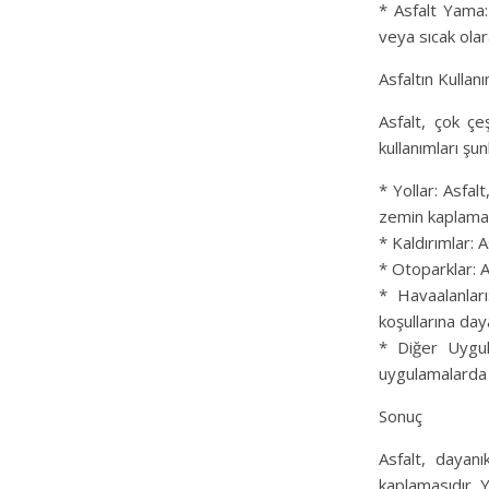
* Asfalt Yama:
veya sıcak olar
Asfaltın Kullanı
Asfalt, çok çe
kullanımları şun
* Yollar: Asfal
zemin kaplamas
* Kaldırımlar: A
* Otoparklar: A
* Havaalanlar
koşullarına dayan
* Diğer Uygula
uygulamalarda d
Sonuç
Asfalt, dayanı
kaplamasıdır. Y