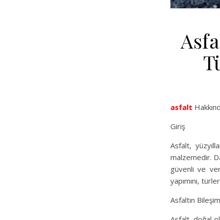
Asfa
T
asfalt
Hakkında
Giriş
Asfalt, yüzyıll
malzemedir. Daya
güvenli ve ver
yapımını, türler
Asfaltın Bileşim
Asfalt, doğal o