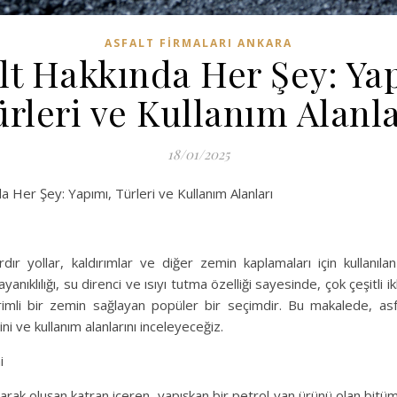
ASFALT FIRMALARI ANKARA
lt Hakkında Her Şey: Ya
ürleri ve Kullanım Alanla
18/01/2025
 Her Şey: Yapımı, Türleri ve Kullanım Alanları
ardır yollar, kaldırımlar ve diğer zemin kaplamaları için kullanıl
nıklılığı, su direnci ve ısıyı tutma özelliği sayesinde, çok çeşitli i
imli bir zemin sağlayan popüler bir seçimdir. Bu makalede, asfal
ini ve kullanım alanlarını inceleyeceğiz.
i
larak oluşan katran içeren, yapışkan bir petrol yan ürünü olan bitüm i