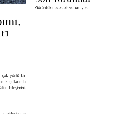
Görüntülenecek bir yorum yok.
pımı,
rı
an çok yönlü bir
klim koşullarında
tın bileşimini,
le birleştirilen