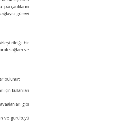
 parçacıklarını
bağlayıcı görevi
leştirildiği bir
ılarak sağlam ve
lar bulunur:
 için kullanılan
avaalanları gibi
an ve gürültüyü