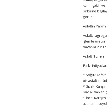
kum, çakıl ve 
birbirine bağla
görür.
Asfaltın Yapımı
Asfalt, agrega 
işlemle üretili
dayanıklı bir z
Asfalt Türleri
Farklı ihtiyaçla
* Soğuk Asfalt:
bir asfalt türüd
* Sıcak Karışım
büyük alanlar iç
* İnce Karışım
azaltan, otoyoll