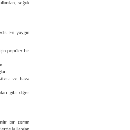
llanılan, soğuk
edir. En yaygın
için popüler bir
r.
lar.
sitesi ve hava
ları gibi diğer
nilir bir zemin
lerde kullanılan