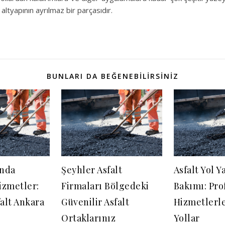
altyapının ayrılmaz bir parçasıdır.
BUNLARI DA BEĞENEBILIRSINIZ
ında
Şeyhler Asfalt
Asfalt Yol Y
izmetler:
Firmaları Bölgedeki
Bakımı: Pro
alt Ankara
Güvenilir Asfalt
Hizmetlerle
Ortaklarınız
Yollar