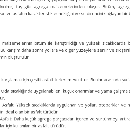
kırılmış taş gibi agrega malzemelerinden oluşur. Bitüm, agrega
yan ve asfaltın karakteristik esnekliğini ve su direncini sağlayan bir 
malzemelerinin bitüm ile karıştırıldığı ve yüksek sıcaklıklarda bir
r. Bu karışım daha sonra yollara ve diğer yüzeylere serilir ve sıkıştır
emin oluşturulur.
rı karşılamak için çeşitli asfalt türleri mevcuttur. Bunlar arasında şun
 Oda sıcaklığında uygulanabilen, küçük onarımlar ve yama çalışmaları
ür.
 Asfalt: Yüksek sıcaklıklarda uygulanan ve yollar, otoparklar ve h
in ideal olan bir asfalt türüdür.
 Asfalt: Daha küçük agrega parçacıkları içeren ve sürtünmeyi artır
ar için kullanılan bir asfalt türüdür.