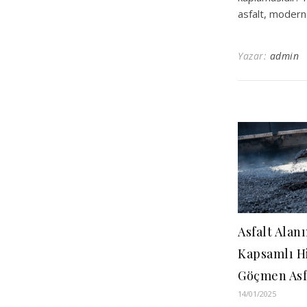
asfalt, modern 
Yazar:
admin
Asfalt Alan
Kapsamlı H
Göçmen Asf
14/01/2025