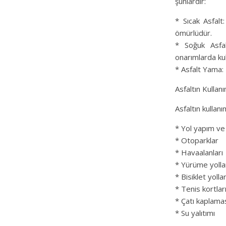
şunlardır:
* Sıcak Asfalt
ömürlüdür.
* Soğuk Asfal
onarımlarda kull
* Asfalt Yama: 
Asfaltın Kullanı
Asfaltın kullanı
* Yol yapım ve
* Otoparklar
* Havaalanları
* Yürüme yolla
* Bisiklet yollar
* Tenis kortlar
* Çatı kaplama
* Su yalıtımı