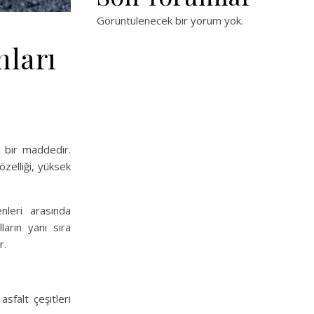
Görüntülenecek bir yorum yok.
nları
z bir maddedir.
zelliği, yüksek
nleri arasında
olların yanı sıra
r.
asfalt çeşitleri