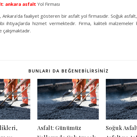
lt
:
ankara asfalt
Yol Firması
Ankara’da faaliyet gösteren bir asfalt yol firmasıdır. Soğuk asfalt,
bi ihtiyaçlarda hizmet vermektedir. Firma, kaliteli malzemeler
 çalışmaktadır.
BUNLARI DA BEĞENEBILIRSINIZ
likleri,
Asfalt: Günümüz
Soğuk Asfal