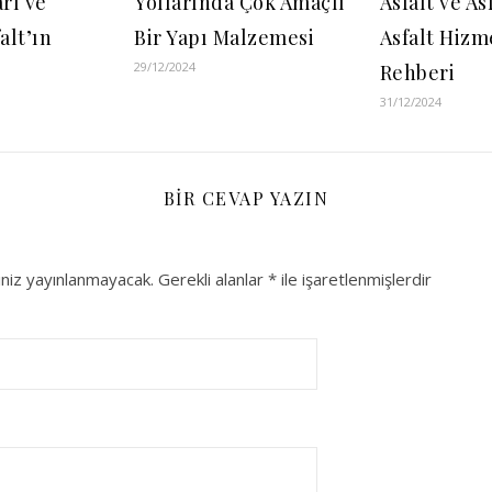
rı ve
Yollarında Çok Amaçlı
Asfalt ve As
alt’ın
Bir Yapı Malzemesi
Asfalt Hizm
29/12/2024
Rehberi
31/12/2024
BIR CEVAP YAZIN
niz yayınlanmayacak.
Gerekli alanlar
*
ile işaretlenmişlerdir