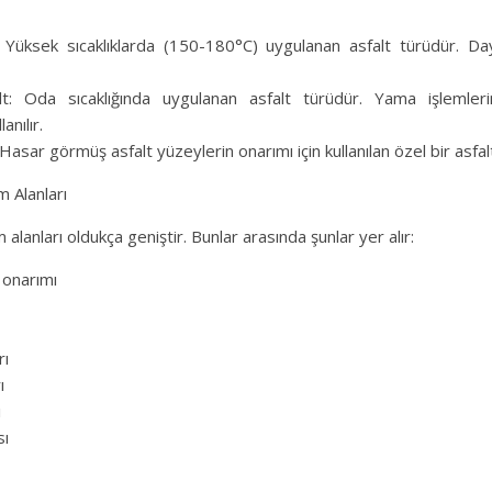
: Yüksek sıcaklıklarda (150-180°C) uygulanan asfalt türüdür. Da
t: Oda sıcaklığında uygulanan asfalt türüdür. Yama işlemler
anılır.
Hasar görmüş asfalt yüzeylerin onarımı için kullanılan özel bir asfal
m Alanları
m alanları oldukça geniştir. Bunlar arasında şunlar yer alır:
 onarımı
rı
ı
ı
sı