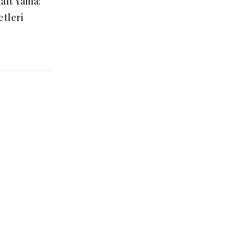
falt Yama:
etleri