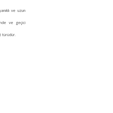
yanıklı ve uzun
inde ve geçici
t türüdür.