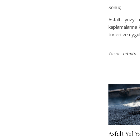
Sonuç
Asfalt, yüzyıl
kaplamalarına k
türleri ve uygu
Yazar:
admin
Asfalt Yol 