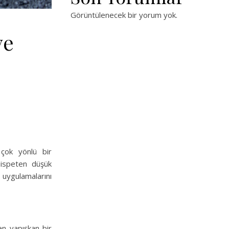
Görüntülenecek bir yorum yok.
ve
 çok yönlü bir
 nispeten düşük
li uygulamalarını
en yapışkan bir