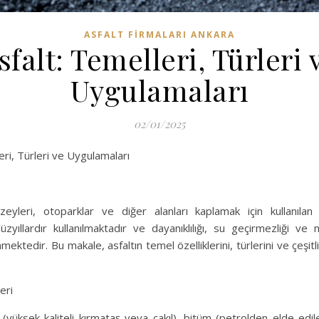
ASFALT FIRMALARI ANKARA
sfalt: Temelleri, Türleri 
Uygulamaları
02/01/2025
eri, Türleri ve Uygulamaları
üzeyleri, otoparklar ve diğer alanları kaplamak için kullanılan
zyıllardır kullanılmaktadır ve dayanıklılığı, su geçirmezliği ve
inmektedir. Bu makale, asfaltın temel özelliklerini, türlerini ve çeşit
eri
 (yüksek kaliteli kırmataş veya çakıl), bitüm (petrolden elde edil