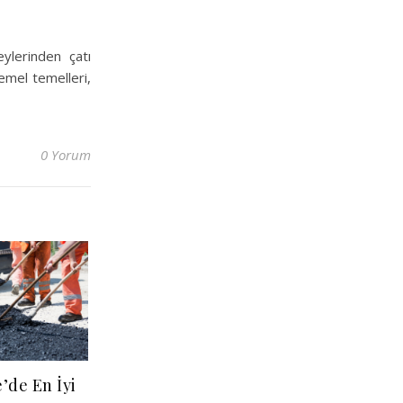
eylerinden çatı
temel temelleri,
0 Yorum
’de En İyi