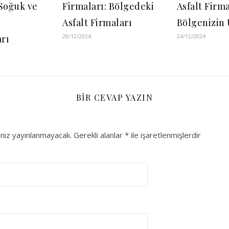
 Soğuk ve
Firmaları: Bölgedeki
Asfalt Firma
Asfalt Firmaları
Bölgenizin
28/12/2024
24/12/2024
rı
BIR CEVAP YAZIN
niz yayınlanmayacak.
Gerekli alanlar
*
ile işaretlenmişlerdir