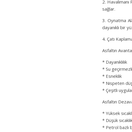
2. Havalimanı P
sağlar.
3. Oynatma Alan
dayanıklı bir y
4. Çatı Kaplama
Asfaltın Avantaj
* Dayanıklılık
* Su geçirmezl
* Esneklik
* Nispeten düş
* Çeşitli uygula
Asfaltın Dezava
* Yüksek sıcakl
* Düşük sıcaklık
* Petrol bazlı