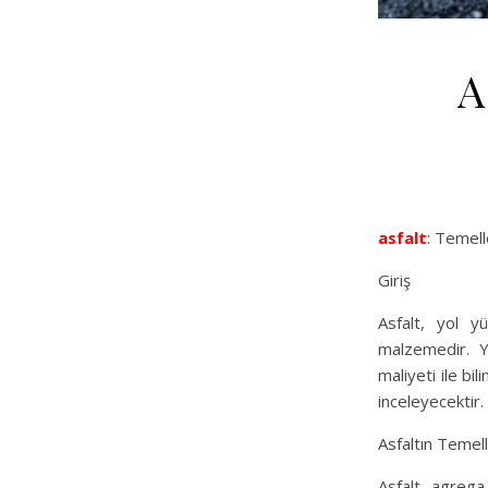
A
asfalt
: Temell
Giriş
Asfalt, yol y
malzemedir. Yü
maliyeti ile bil
inceleyecektir.
Asfaltın Temell
Asfalt, agrega