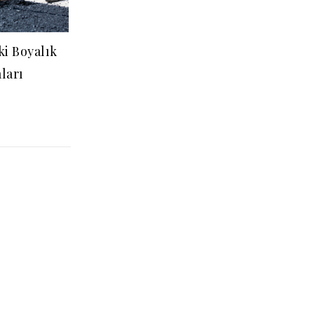
i Boyalık
ları