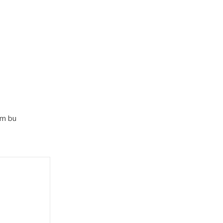
im bu