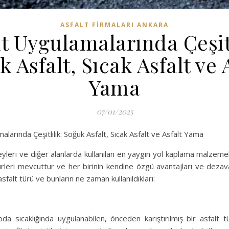
ASFALT FIRMALARI ANKARA
lt Uygulamalarında Çeşitl
 Asfalt, Sıcak Asfalt ve 
Yama
07/01/2025
larında Çeşitlilik: Soğuk Asfalt, Sıcak Asfalt ve Asfalt Yama
eyleri ve diğer alanlarda kullanılan en yaygın yol kaplama malzemel
türleri mevcuttur ve her birinin kendine özgü avantajları ve dezava
sfalt türü ve bunların ne zaman kullanıldıkları:
oda sıcaklığında uygulanabilen, önceden karıştırılmış bir asfalt tü