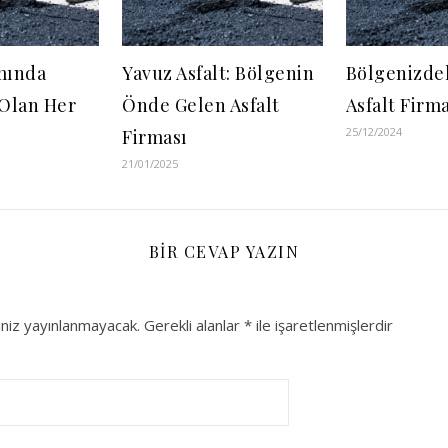
ımında
Yavuz Asfalt: Bölgenin
Bölgenizdek
 Olan Her
Önde Gelen Asfalt
Asfalt Firma
25/12/2024
Firması
21/01/2025
BIR CEVAP YAZIN
niz yayınlanmayacak.
Gerekli alanlar
*
ile işaretlenmişlerdir