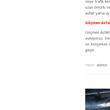
veya trafik kes
uzun ömürlü ve 
asfalt yama uyg
Göçmen Asfa
Göçmen Asfalt 
sunuyoruz. Den
ve bütçenize u
geçin.
Yazar:
admin