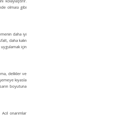
 kolaylaştırır.
nde olması gibi
zemenin daha iyi
falt, daha kalın
, uygulamak için
ama, delikler ve
döşemeye kıyasla
asarın boyutuna
 Acil onarımlar