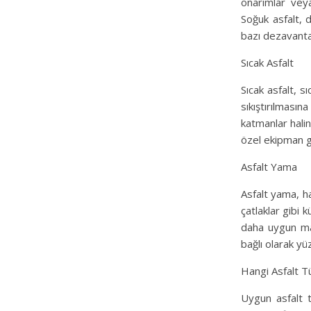
onarımlar veya
Soğuk asfalt, 
bazı dezavantaj
Sıcak Asfalt
Sıcak asfalt, s
sıkıştırılmasın
katmanlar halin
özel ekipman ge
Asfalt Yama
Asfalt yama, ha
çatlaklar gibi 
daha uygun mal
bağlı olarak yü
Hangi Asfalt T
Uygun asfalt t