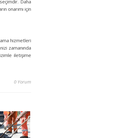
r seçimdir. Daha
rın onarımı için
yama hizmetleri
inizi zamanında
zimle iletişime
0 Yorum