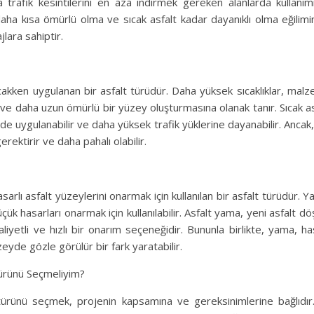
 trafik kesintilerini en aza indirmek gereken alanlarda kullanımını
daha kısa ömürlü olma ve sıcak asfalt kadar dayanıklı olma eğilimi
lara sahiptir.
ıcakken uygulanan bir asfalt türüdür. Daha yüksek sıcaklıklar, mal
a ve daha uzun ömürlü bir yüzey oluşturmasına olanak tanır. Sıcak as
de uygulanabilir ve daha yüksek trafik yüklerine dayanabilir. Ancak
rektirir ve daha pahalı olabilir.
sarlı asfalt yüzeylerini onarmak için kullanılan bir asfalt türüdür. Y
küçük hasarları onarmak için kullanılabilir. Asfalt yama, yeni asfalt 
iyetli ve hızlı bir onarım seçeneğidir. Bununla birlikte, yama, h
zeyde gözle görülür bir fark yaratabilir.
ürünü Seçmeliyim?
ürünü seçmek, projenin kapsamına ve gereksinimlerine bağlıdır.