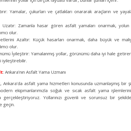
mlerinin yollar için birçok faydası vardır, bunlar şunları içerir:
ırır: Yamalar, çukurları ve çatlakları onararak araçların ve yayal
Uzatır: Zamanla hasar gören asfalt yamaları onarmak, yolu
mcı olur.
etlerini Azaltır: Küçük hasarları onarmak, daha büyük ve maliye
mcı olur.
nümü İyileştirir: Yamalanmış yollar, görünümü daha iyi hale getirer
iyileştirebilir.
lt
: Ankara’nın Asfalt Yama Uzmanı
, Ankara’da asfalt yama hizmetleri konusunda uzmanlaşmış bir şi
odern ekipmanlarımızla soğuk ve sıcak asfalt yama işlemlerini
a gerçekleştiriyoruz. Yollarınızı güvenli ve sorunsuz bir şekil
e geçin.