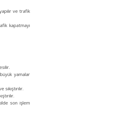
apılır ve trafik
trafik kapatmayı
silir.
, büyük yamalar
sıkıştırılır.
tırılır.
ilde son işlem