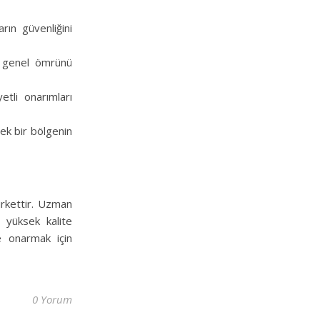
arın güvenliğini
n genel ömrünü
tli onarımları
ek bir bölgenin
rkettir. Uzman
 yüksek kalite
de onarmak için
0 Yorum