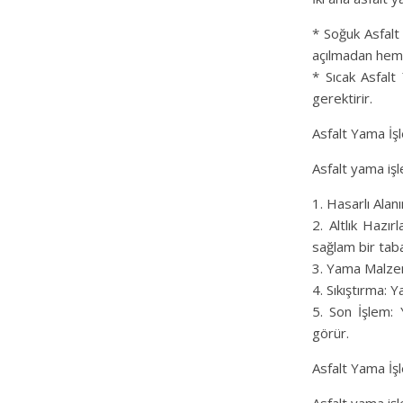
* Soğuk Asfalt 
açılmadan heme
* Sıcak Asfalt 
gerektirir.
Asfalt Yama İş
Asfalt yama işle
1. Hasarlı Alan
2. Altlık Hazı
sağlam bir taba
3. Yama Malzeme
4. Sıkıştırma: 
5. Son İşlem:
görür.
Asfalt Yama İşl