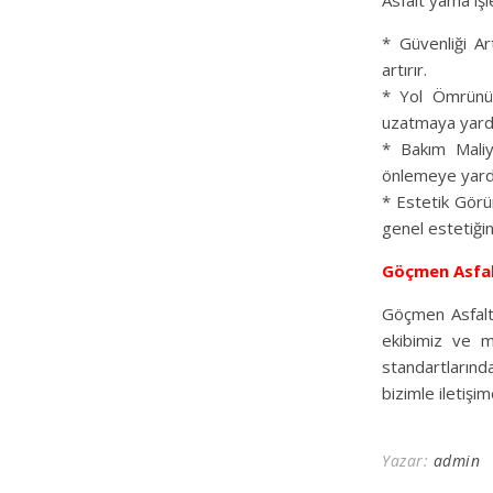
Asfalt yama işle
* Güvenliği Art
artırır.
* Yol Ömrünü 
uzatmaya yardı
* Bakım Maliy
önlemeye yardı
* Estetik Görü
genel estetiğini 
Göçmen Asfa
Göçmen Asfalt
ekibimiz ve m
standartlarınd
bizimle iletişim
Yazar:
admin