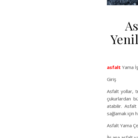
As
Yeni
asfalt
Yama İş
Giriş
Asfalt yollar,
çukurlardan bü
atabilir. Asfa
sağlamak için h
Asfalt Yama Çeş
İki ana asfalt 