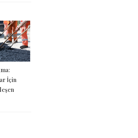
ama:
ar İçin
ileşen