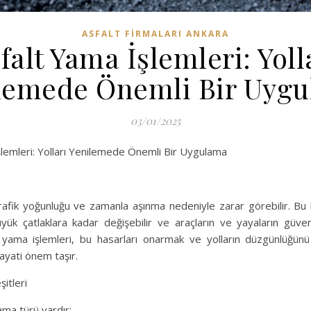
ASFALT FIRMALARI ANKARA
falt Yama İşlemleri: Yoll
lemede Önemli Bir Uyg
03/01/2025
lemleri: Yolları Yenilemede Önemli Bir Uygulama
 trafik yoğunluğu ve zamanla aşınma nedeniyle zarar görebilir. Bu 
yük çatlaklara kadar değişebilir ve araçların ve yayaların güvenl
lt yama işlemleri, bu hasarları onarmak ve yolların düzgünlüğünü
ayati önem taşır.
itleri
yama türü vardır: