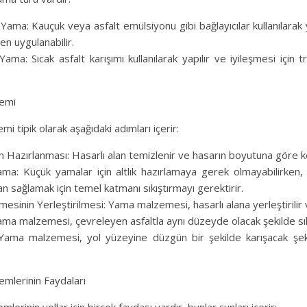
Yama: Kauçuk veya asfalt emülsiyonu gibi bağlayıcılar kullanılarak y
n uygulanabilir.
Yama: Sıcak asfalt karışımı kullanılarak yapılır ve iyileşmesi için 
lemi
mi tipik olarak aşağıdaki adımları içerir:
ın Hazırlanması: Hasarlı alan temizlenir ve hasarın boyutuna göre ke
rlama: Küçük yamalar için altlık hazırlamaya gerek olmayabilirken
n sağlamak için temel katmanı sıkıştırmayı gerektirir.
sinin Yerleştirilmesi: Yama malzemesi, hasarlı alana yerleştirilir ve 
Yama malzemesi, çevreleyen asfaltla aynı düzeyde olacak şekilde sıkış
 Yama malzemesi, yol yüzeyine düzgün bir şekilde karışacak şek
emlerinin Faydaları