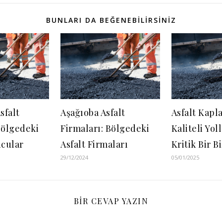
BUNLARI DA BEĞENEBILIRSINIZ
sfalt
Aşağıoba Asfalt
Asfalt Kapl
Bölgedeki
Firmaları: Bölgedeki
Kaliteli Yoll
cular
Asfalt Firmaları
Kritik Bir B
29/12/2024
05/01/2025
BIR CEVAP YAZIN