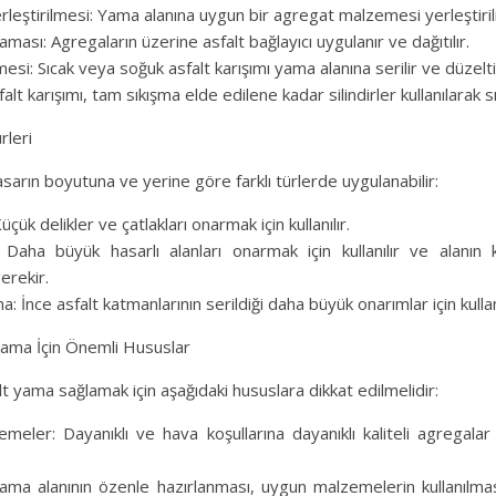
leştirilmesi: Yama alanına uygun bir agregat malzemesi yerleştirilir v
ması: Agregaların üzerine asfalt bağlayıcı uygulanır ve dağıtılır.
mesi: Sıcak veya soğuk asfalt karışımı yama alanına serilir ve düzeltil
falt karışımı, tam sıkışma elde edilene kadar silindirler kullanılarak sıkı
rleri
sarın boyutuna ve yerine göre farklı türlerde uygulanabilir:
çük delikler ve çatlakları onarmak için kullanılır.
Daha büyük hasarlı alanları onarmak için kullanılır ve alanın k
erekir.
: İnce asfalt katmanlarının serildiği daha büyük onarımlar için kullanı
 Yama İçin Önemli Hususlar
falt yama sağlamak için aşağıdaki hususlara dikkat edilmelidir:
eler: Dayanıklı ve hava koşullarına dayanıklı kaliteli agregalar 
: Yama alanının özenle hazırlanması, uygun malzemelerin kullanılmas