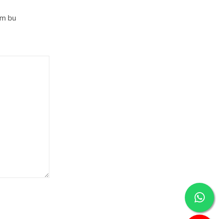
im bu