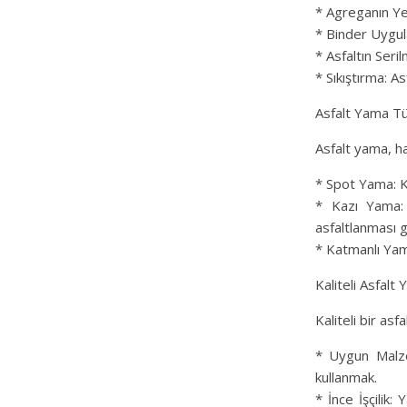
* Agreganın Yer
* Binder Uygula
* Asfaltın Seril
* Sıkıştırma: As
Asfalt Yama Tü
Asfalt yama, ha
* Spot Yama: Kü
* Kazı Yama: 
asfaltlanması g
* Katmanlı Yama
Kaliteli Asfalt
Kaliteli bir as
* Uygun Malzem
kullanmak.
* İnce İşçilik