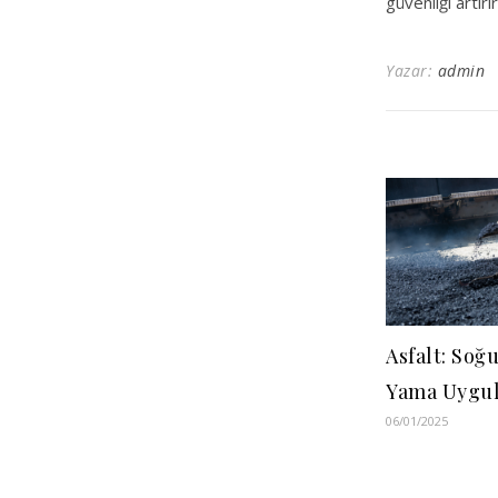
güvenliği artırı
Yazar:
admin
Asfalt: Soğu
Yama Uygul
06/01/2025