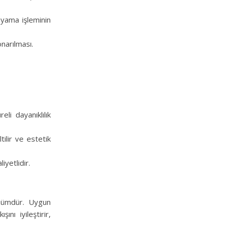
 yama işleminin
narılması.
li dayanıklılık
ilir ve estetik
iyetlidir.
özümdür. Uygun
ını iyileştirir,