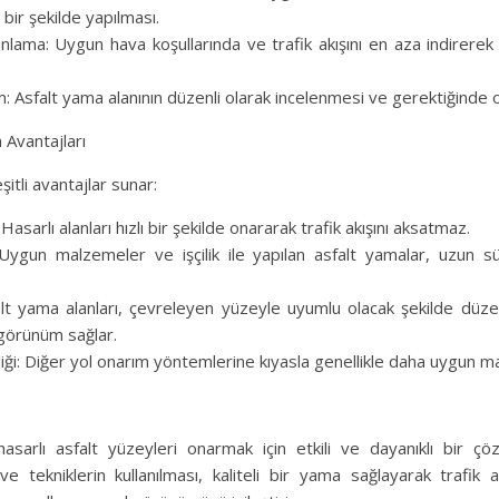
 bir şekilde yapılması.
ama: Uygun hava koşullarında ve trafik akışını en aza indirerek
: Asfalt yama alanının düzenli olarak incelenmesi ve gerektiğinde o
 Avantajları
şitli avantajlar sunar:
Hasarlı alanları hızlı bir şekilde onararak trafik akışını aksatmaz.
: Uygun malzemeler ve işçilik ile yapılan asfalt yamalar, uzun süre
alt yama alanları, çevreleyen yüzeyle uyumlu olacak şekilde düzelt
 görünüm sağlar.
liği: Diğer yol onarım yöntemlerine kıyasla genellikle daha uygun mal
hasarlı asfalt yüzeyleri onarmak için etkili ve dayanıklı bir ç
 tekniklerin kullanılması, kaliteli bir yama sağlayarak trafik akış