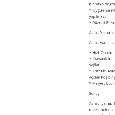
işleminin doğru
* Uygun Zamanl
yapılması.
* Düzenli Bakım
Asfalt Yama’nın
Asfalt yama, çe
* Hızlı Onarım: 
* Dayanıklılık
sağlar.
* Estetik: Asf
açıdan hoş bir
* Maliyet Etkin
Sonuç
Asfalt yama, 
malzemelerin ve