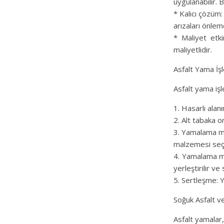
uygulanabilir. 
* Kalıcı çözüm:
arızaları önlem
* Maliyet etk
maliyetlidir.
Asfalt Yama İşl
Asfalt yama işle
1. Hasarlı ala
2. Alt tabaka o
3. Yamalama m
malzemesi seçil
4. Yamalama ma
yerleştirilir ve sı
5. Sertleşme: 
Soğuk Asfalt ve
Asfalt yamalar,