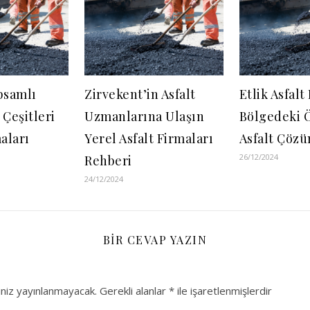
psamlı
Zirvekent’in Asfalt
Etlik Asfalt
 Çeşitleri
Uzmanlarına Ulaşın
Bölgedeki 
aları
Yerel Asfalt Firmaları
Asfalt Çözü
26/12/2024
Rehberi
24/12/2024
BIR CEVAP YAZIN
niz yayınlanmayacak.
Gerekli alanlar
*
ile işaretlenmişlerdir