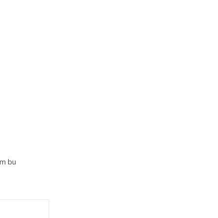
im bu