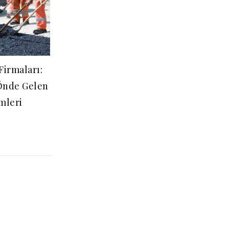
 Firmaları:
Önde Gelen
mleri