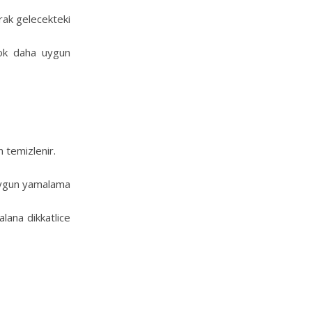
arak gelecekteki
çok daha uygun
 temizlenir.
uygun yamalama
lana dikkatlice