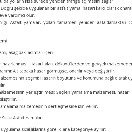
Bu da yolların kısa sürede yeniden trafiğe açılmasını sağlar.
 Doğru şekilde uygulanan bir asfalt yama, hasarı kalıcı olarak onar
eye yardımcı olur.
inliği: Asfalt yamalar, yolları tamamen yeniden asfaltlamaktan 
emi:
mi, aşağıdaki adımları içerir:
nın hazırlanması: Hasarlı alan, döküntülerden ve gevşek malzemeden
narımı: Alt tabaka hasar görmüşse, onarılır veya değiştirilir.
alzemesinin seçimi: Hasarın boyutuna ve konumuna bağlı olarak 
ir.
lzemesinin yerleştirilmesi: Seçilen yamalama malzemesi, hasarlı a
kıştırılır.
Yamalama malzemesinin sertleşmesine izin verilir.
 Sıcak Asfalt Yamalar:
 uygulama sıcaklıklarına göre iki ana kategoriye ayrılır: