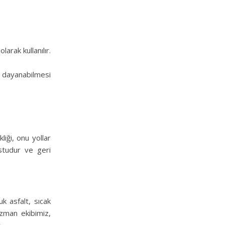
larak kullanılır.
na dayanabilmesi
liği, onu yollar
ostudur ve geri
k asfalt, sıcak
Uzman ekibimiz,