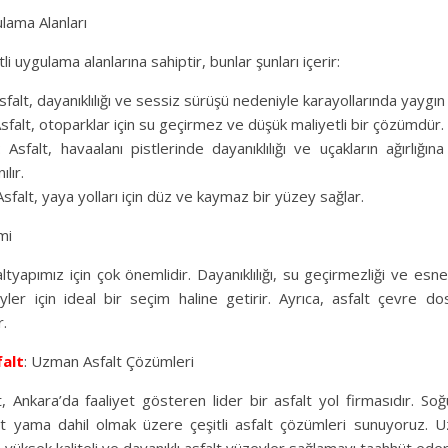
lama Alanları
tli uygulama alanlarına sahiptir, bunlar şunları içerir:
sfalt, dayanıklılığı ve sessiz sürüşü nedeniyle karayollarında yaygın o
sfalt, otoparklar için su geçirmez ve düşük maliyetli bir çözümdür.
 Asfalt, havaalanı pistlerinde dayanıklılığı ve uçakların ağırlığı
ılır.
 Asfalt, yaya yolları için düz ve kaymaz bir yüzey sağlar.
mi
altyapımız için çok önemlidir. Dayanıklılığı, su geçirmezliği ve esnek
ler için ideal bir seçim haline getirir. Ayrıca, asfalt çevre d
r.
alt
: Uzman Asfalt Çözümleri
 Ankara’da faaliyet gösteren lider bir asfalt yol firmasıdır. Soğu
lt yama dahil olmak üzere çeşitli asfalt çözümleri sunuyoruz. 