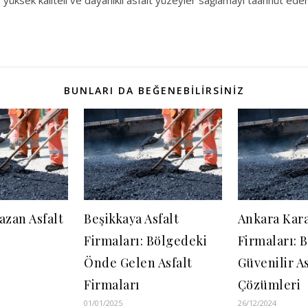
in yüksek kaliteli ve dayanıklı asfalt yüzeyler sağlamayı taahhüt eder
BUNLARI DA BEĞENEBILIRSINIZ
zan Asfalt
Beşikkaya Asfalt
Ankara Kara
Firmaları: Bölgedeki
Firmaları: 
Önde Gelen Asfalt
Güvenilir As
Firmaları
Çözümleri
01/01/2025
26/12/2024