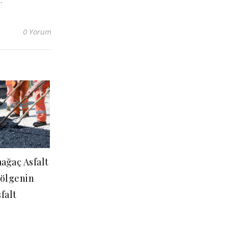
.
0 Yorum
ağaç Asfalt
Bölgenin
falt