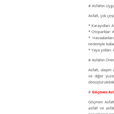
# Asfaltın Uygu
Asfalt, çok çeşi
* Karayolları: A
* Otoparklar: A
* Havaalanları:
nedeniyle kullan
* Yaya yolları:
# Asfaltın Öne
Asfalt, ulaşım 
ve diğer yüzey
dönüştürülebili
#
Göçmen Asf
Göçmen Asfalt,
asfalt ve asfa