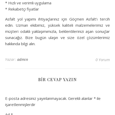
* Hızlı ve verimli uygulama
* Rekabetçi fiyatlar
Asfalt yol yapımı ihtiyaçlarınız için Göçmen Asfalt’ı tercih
edin. Uzman ekibimiz, yüksek kaliteli malzemelerimiz ve
müşteri odaklı yaklaşımımızla, beklentilerinizi aşan sonuçlar
sunacağız. Bize bugün ulaşın ve size özel çözümlerimiz
hakkında bilgi alın.
Yazar:
admin
0 Yorum
BIR CEVAP YAZIN
E-posta adresiniz yayınlanmayacak.
Gerekli alanlar
*
ile
işaretlenmişlerdir
Ad
*