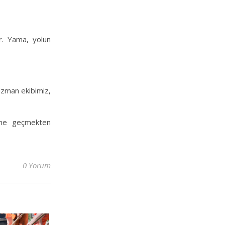
ir. Yama, yolun
Uzman ekibimiz,
işime geçmekten
0 Yorum