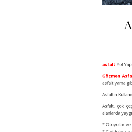
A
asfalt
Yol Yapı
Göçmen Asfa
asfalt yama gib
Asfaltın Kullanı
Asfalt, çok çeş
alanlarda yaygın
* Otoyollar ve 
* Caddeler ve 