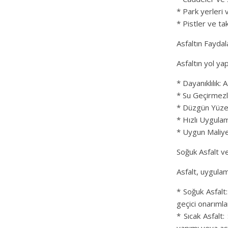
* Park yerleri 
* Pistler ve tak
Asfaltın Faydal
Asfaltın yol ya
* Dayanıklılık:
* Su Geçirmezli
* Düzgün Yüzey:
* Hızlı Uygulama
* Uygun Maliyet
Soğuk Asfalt ve
Asfalt, uygulam
* Soğuk Asfalt
geçici onarımlar
* Sıcak Asfalt: