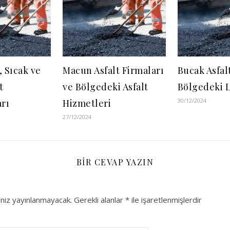
, Sıcak ve
Macun Asfalt Firmaları
Bucak Asfal
t
ve Bölgedeki Asfalt
Bölgedeki L
30/12/2024
rı
Hizmetleri
27/12/2024
BIR CEVAP YAZIN
niz yayınlanmayacak.
Gerekli alanlar
*
ile işaretlenmişlerdir