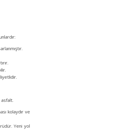
unlardır:
sarlanmıştır.
ırır.
lir.
yetlidir.
 asfalt.
ası kolaydır ve
ürüdür. Yeni yol