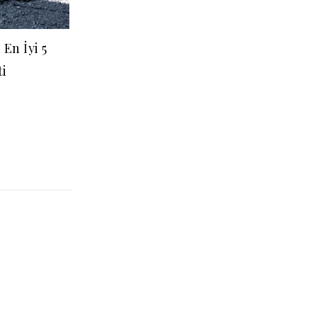
En İyi 5
ti