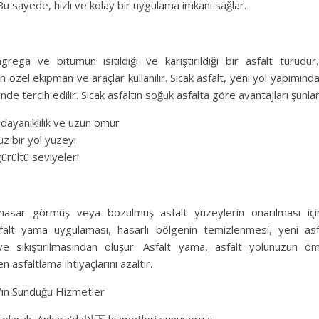
u sayede, hızlı ve kolay bir uygulama imkanı sağlar.
agrega ve bitümün ısıtıldığı ve karıştırıldığı bir asfalt türüdür.
n özel ekipman ve araçlar kullanılır. Sıcak asfalt, yeni yol yapımınd
nde tercih edilir. Sıcak asfaltın soğuk asfalta göre avantajları şunlar
dayanıklılık ve uzun ömür
z bir yol yüzeyi
ürültü seviyeleri
hasar görmüş veya bozulmuş asfalt yüzeylerin onarılması için 
falt yama uygulaması, hasarlı bölgenin temizlenmesi, yeni asfal
ve sıkıştırılmasından oluşur. Asfalt yama, asfalt yolunuzun ö
n asfaltlama ihtiyaçlarını azaltır.
’ın Sunduğu Hizmetler