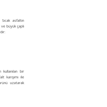
 Sıcak asfaltın
a ve büyük çaplı
dır:
kullanılan bir
t karışımı ile
mrünü uzatarak