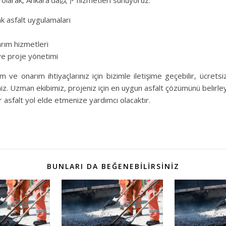
 olarak, Ankara’da以下 hizmetleri sunuyoruz:
k asfalt uygulamaları
rım hizmetleri
ve proje yönetimi
m ve onarım ihtiyaçlarınız için bizimle iletişime geçebilir, ücretsi
rsiniz. Uzman ekibimiz, projeniz için en uygun asfalt çözümünü belirley
 asfalt yol elde etmenize yardımcı olacaktır.
BUNLARI DA BEĞENEBILIRSINIZ