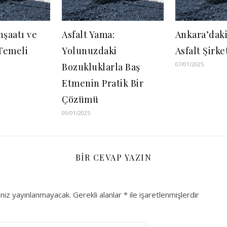
İnşaatı ve
Asfalt Yama:
Ankara’daki 
Temeli
Yolunuzdaki
Asfalt Şirke
07/01/2025
Bozukluklarla Baş
Etmenin Pratik Bir
Çözümü
09/01/2025
BIR CEVAP YAZIN
niz yayınlanmayacak.
Gerekli alanlar
*
ile işaretlenmişlerdir