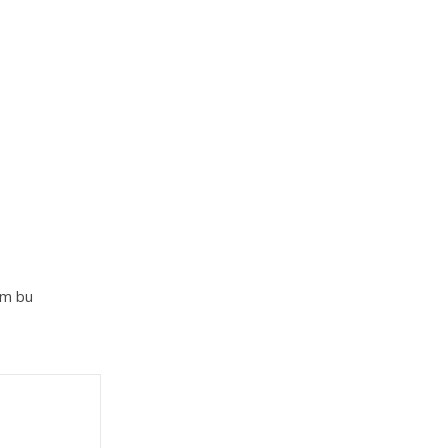
im bu