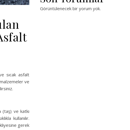
Görüntülenecek bir yorum yok.
ılan
sfalt
e sıcak asfalt
n malzemeler ve
rsiniz.
 (taş) ve katkı
kla kullanılır.
akliyesine gerek