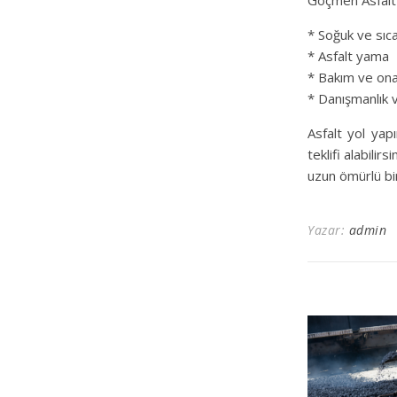
Göçmen Asfalt
* Soğuk ve sıca
* Asfalt yama
* Bakım ve ona
* Danışmanlık 
Asfalt yol yapı
teklifi alabili
uzun ömürlü bir
Yazar:
admin