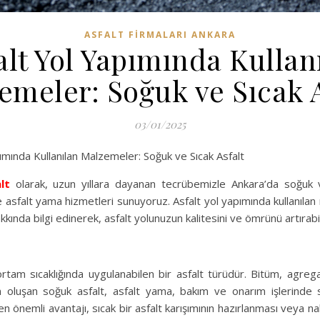
ASFALT FIRMALARI ANKARA
alt Yol Yapımında Kullan
emeler: Soğuk ve Sıcak A
03/01/2025
mında Kullanılan Malzemeler: Soğuk ve Sıcak Asfalt
lt
olarak, uzun yıllara dayanan tecrübemizle Ankara’da soğuk v
le asfalt yama hizmetleri sunuyoruz. Asfalt yol yapımında kullanıla
kında bilgi edinerek, asfalt yolunuzun kalitesini ve ömrünü artırabili
ortam sıcaklığında uygulanabilen bir asfalt türüdür. Bitüm, agrega
oluşan soğuk asfalt, asfalt yama, bakım ve onarım işlerinde sıklı
en önemli avantajı, sıcak bir asfalt karışımının hazırlanması veya n