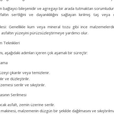
ın bağlayıcı bileşenidir ve agregayı bir arada tutmaktan sorumludur
ltın sertliğini ve dayanıklılığını sağlayan kırılmış taş veya 
.
si: Genellikle kum veya mineral tozu gibi ince malzemelerdir
asfaltın yüzeyini pürüzsüzleştirmeye yardımcı olur.
m Teknikleri
mı, aşağıdaki adımları içeren çok aşamalı bir süreçtir:
rlama
zeyi çıkarılır veya temizlenir.
lır ve düzleştirilir.
emesi serilir ve sıkıştırılır.
asının Serilmesi
cak asfalt, zemin üzerine serilir.
makinesi, malzemenin düzgün bir şekilde dağılmasını ve sıkıştırılma