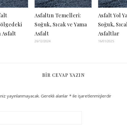
falt
Asfaltın Temelleri:
Asfalt Yol Y
Bölgedeki
Soğuk, Sıcak ve Yama
Soğuk, Sıca
 Asfalt
Asfalt
Asfaltlar
26/12/2024
16/01/2025
BIR CEVAP YAZIN
niz yayınlanmayacak.
Gerekli alanlar
*
ile işaretlenmişlerdir