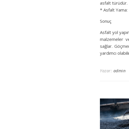
asfalt türüdür.
* Asfalt Yama: 
Sonuç
Asfalt yol yapı
malzemeler ve 
sağlar. Göçmen
yardımcı olabili
Yazar:
admin