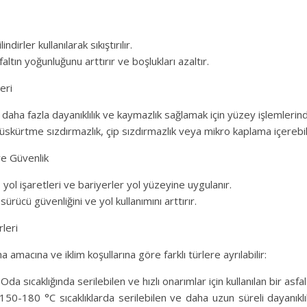
lindirler kullanılarak sıkıştırılır.
faltın yoğunluğunu arttırır ve boşlukları azaltır.
eri
 daha fazla dayanıklılık ve kaymazlık sağlamak için yüzey işlemlerinde
üskürtme sızdırmazlık, çip sızdırmazlık veya mikro kaplama içerebili
ve Güvenlik
, yol işaretleri ve bariyerler yol yüzeyine uygulanır.
 sürücü güvenliğini ve yol kullanımını arttırır.
rleri
 amacına ve iklim koşullarına göre farklı türlere ayrılabilir:
Oda sıcaklığında serilebilen ve hızlı onarımlar için kullanılan bir asfa
 150-180 °C sıcaklıklarda serilebilen ve daha uzun süreli dayanıklı