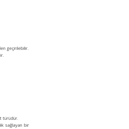
n geçirilebilir.
r.
lt türüdür.
lık sağlayan bir