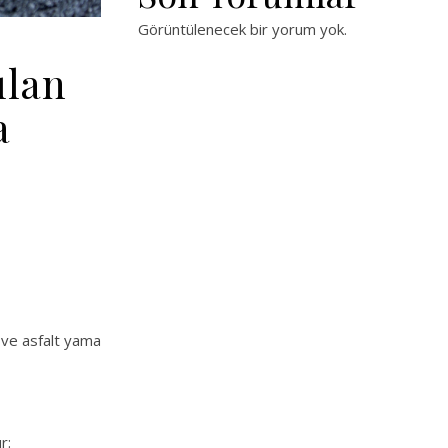
Görüntülenecek bir yorum yok.
ılan
a
t ve asfalt yama
r: