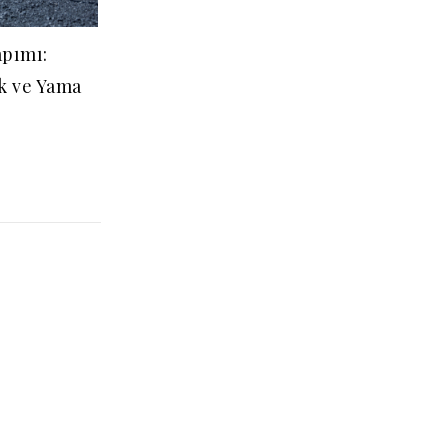
apımı:
k ve Yama