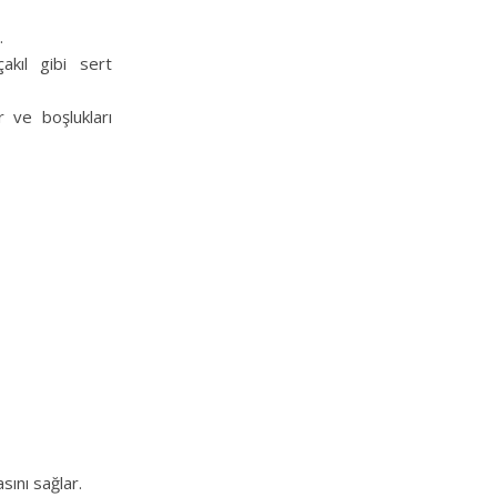
.
çakıl gibi sert
 ve boşlukları
sını sağlar.