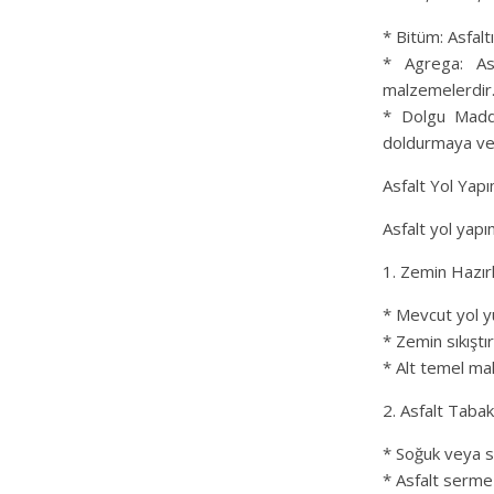
* Bitüm: Asfalt
* Agrega: Asfa
malzemelerdir
* Dolgu Madde
doldurmaya ve 
Asfalt Yol Yapı
Asfalt yol yapı
1. Zemin Hazı
* Mevcut yol yü
* Zemin sıkıştırı
* Alt temel malz
2. Asfalt Tabak
* Soğuk veya sı
* Asfalt serme 