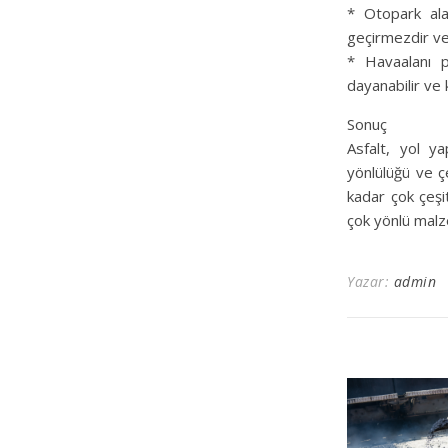
* Otopark alan
geçirmezdir ve
* Havaalanı pi
dayanabilir ve
Sonuç
Asfalt, yol y
yönlülüğü ve çe
kadar çok çeşit
çok yönlü malz
Yazar:
admin