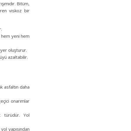
ışımıdır. Bitüm,
eren viskoz bir
r.
nu hem yeni hem
yer oluşturur.
yü azaltabilir.
ak asfaltın daha
geçici onarımlar
t türüdür. Yol
 yol yapısından