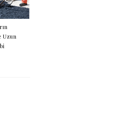
arın
e Uzun
bi