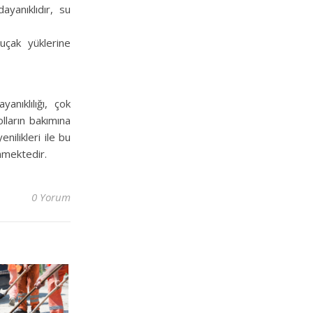
ayanıklıdır, su
 uçak yüklerine
nıklılığı, çok
olların bakımına
nilikleri ile bu
nmektedir.
0 Yorum