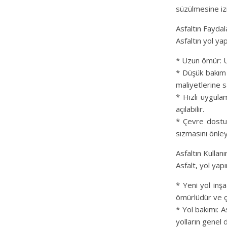
süzülmesine izin
Asfaltın Faydal
Asfaltın yol ya
* Uzun ömür: Uy
* Düşük bakım m
maliyetlerine s
* Hızlı uygulam
açılabilir.
* Çevre dostu:
sızmasını önleye
Asfaltın Kullanı
Asfalt, yol yap
* Yeni yol inşa
ömürlüdür ve çe
* Yol bakımı: A
yolların genel d