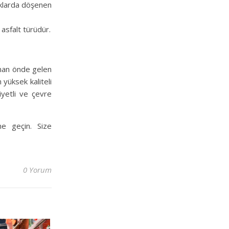
lıklarda döşenen
 asfalt türüdür.
unan önde gelen
n yüksek kaliteli
iyetli ve çevre
ime geçin. Size
0 Yorum