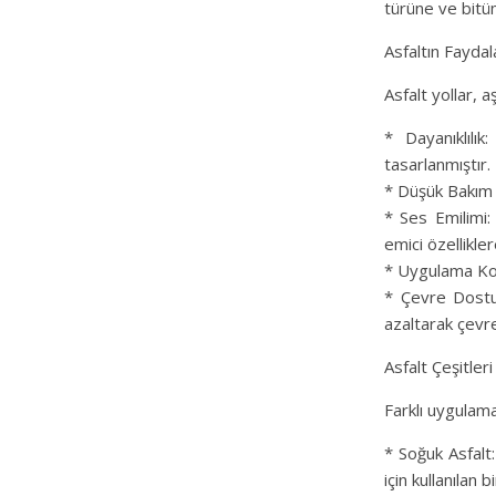
türüne ve bitüm
Asfaltın Faydal
Asfalt yollar, 
* Dayanıklılı
tasarlanmıştır.
* Düşük Bakım M
* Ses Emilimi:
emici özellikler
* Uygulama Kolay
* Çevre Dostu
azaltarak çevre
Asfalt Çeşitleri
Farklı uygulamal
* Soğuk Asfalt:
için kullanılan b