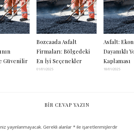
Bozcaada Asfalt
Asfalt: Eko
ının
Firmaları: Bölgedeki
Dayanıklı Y
e Güvenilir
En İyi Seçenekler
Kaplaması
01/01/2025
18/01/2025
BIR CEVAP YAZIN
niz yayınlanmayacak.
Gerekli alanlar
*
ile işaretlenmişlerdir