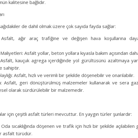
ün kalitesine bağlıdır.
arı
aşağıdakiler de dahil olmak üzere çok sayıda fayda sağlar:
k: Asfalt, ağır araç trafiğine ve değişen hava koşullarına day
aliyetleri: Asfalt yollar, beton yollara kıyasla bakım açısından dah
 Asfalt, kauçuk agrega içerdiğinde yol gürültüsünü azaltmaya ya
e sahiptir.
lığı: Asfalt, hızlı ve verimli bir şekilde döşenebilir ve onarılabilir.
: Asfalt, geri dönüştürülmüş malzemeler kullanarak ve sera gazı
sel olarak sürdürülebilir bir malzemedir.
ar için çeşitli asfalt türleri mevcuttur. En yaygın türler şunlardır:
 Oda sıcaklığında döşenen ve trafik için hızlı bir şekilde açılabilen 
ir asfalt türüdür.