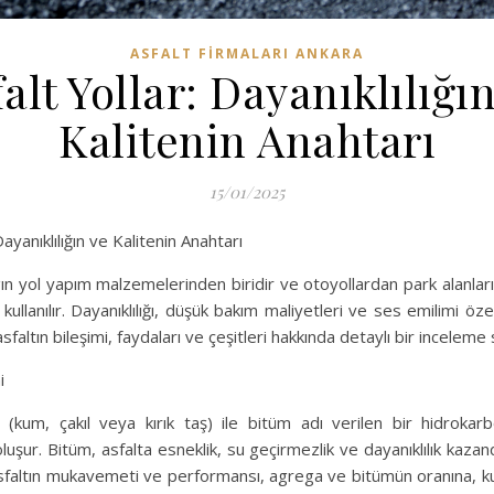
ASFALT FIRMALARI ANKARA
alt Yollar: Dayanıklılığı
Kalitenin Anahtarı
15/01/2025
Dayanıklılığın ve Kalitenin Anahtarı
ın yol yapım malzemelerinden biridir ve otoyollardan park alanları
llanılır. Dayanıklılığı, düşük bakım maliyetleri ve ses emilimi özellik
faltın bileşimi, faydaları ve çeşitleri hakkında detaylı bir inceleme
i
 (kum, çakıl veya kırık taş) ile bitüm adı verilen bir hidrokarb
luşur. Bitüm, asfalta esneklik, su geçirmezlik ve dayanıklılık kazan
faltın mukavemeti ve performansı, agrega ve bitümün oranına, ku