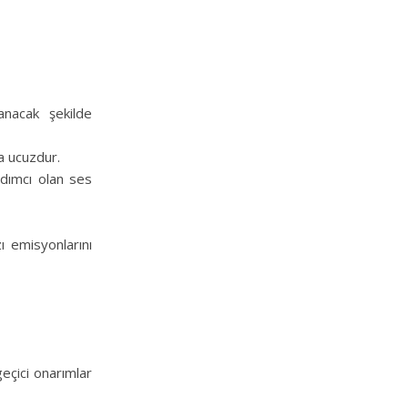
anacak şekilde
a ucuzdur.
rdımcı olan ses
 emisyonlarını
geçici onarımlar