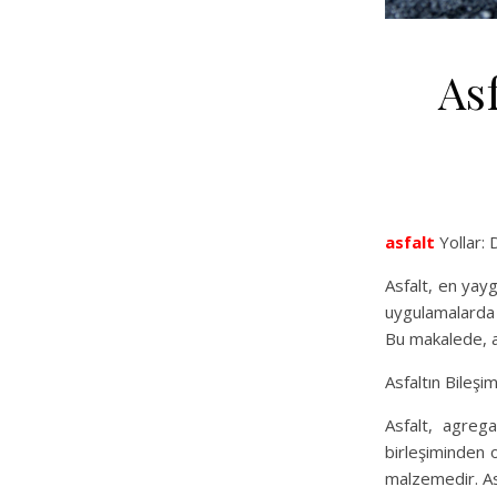
Asf
asfalt
Yollar: 
Asfalt, en yayg
uygulamalarda ku
Bu makalede, as
Asfaltın Bileşim
Asfalt, agrega
birleşiminden o
malzemedir. As