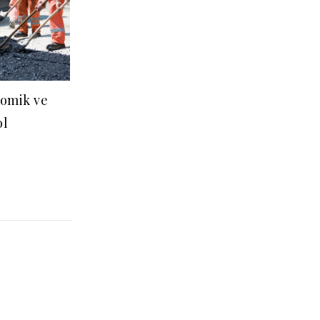
nomik ve
ol