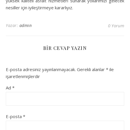
yüksek kaliteli asfalt hizmetleri sunarak yollarımızı gelecek
nesiller için iyileştirmeye kararlıyız.
Yazar:
admin
0 Yorum
BIR CEVAP YAZIN
E-posta adresiniz yayınlanmayacak.
Gerekli alanlar
*
ile
işaretlenmişlerdir
Ad
*
E-posta
*