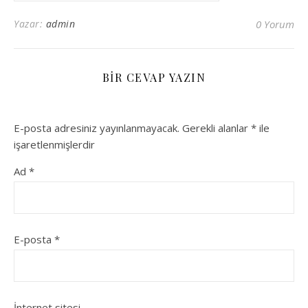
Yazar:
admin
0 Yorum
BIR CEVAP YAZIN
E-posta adresiniz yayınlanmayacak.
Gerekli alanlar
*
ile
işaretlenmişlerdir
Ad
*
E-posta
*
İnternet sitesi