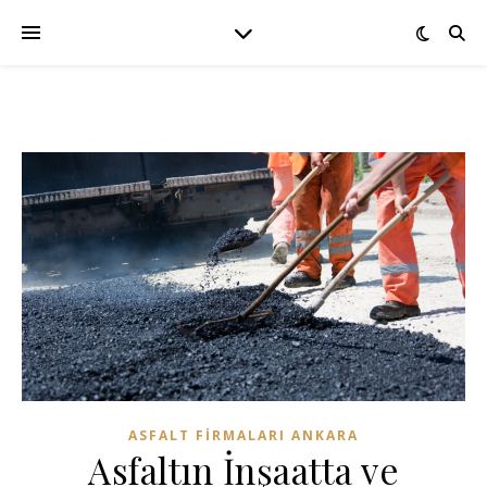
ASFALT FIRMALARI ANKARA
Asfaltın İnşaatta ve