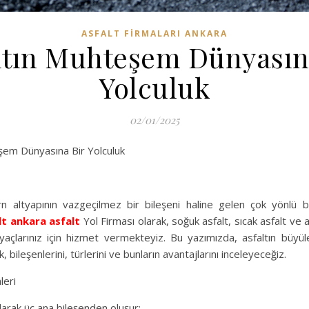
ASFALT FIRMALARI ANKARA
ltın Muhteşem Dünyasın
Yolculuk
02/01/2025
şem Dünyasına Bir Yolculuk
n altyapının vazgeçilmez bir bileşeni haline gelen çok yönlü b
lt
ankara asfalt
Yol Firması olarak, soğuk asfalt, sıcak asfalt ve 
iyaçlarınız için hizmet vermekteyiz. Bu yazımızda, asfaltın büyül
 bileşenlerini, türlerini ve bunların avantajlarını inceleyeceğiz.
leri
larak üç ana bileşenden oluşur: