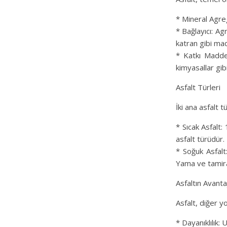
* Mineral Agreg
* Bağlayıcı: Ag
katran gibi ma
* Katkı Maddele
kimyasallar gib
Asfalt Türleri
İki ana asfalt t
* Sıcak Asfalt:
asfalt türüdür.
* Soğuk Asfalt:
Yama ve tamirat 
Asfaltın Avantaj
Asfalt, diğer y
* Dayanıklılık: