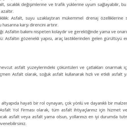
alt, sıcaklık değişimlerine ve trafik yüklerine uyum sağlayabilir, 
azaltır.
lılık: Asfalt, suyu uzaklaştıran mükemmel drenaj özelliklerine 
hasarına karşı direncini artırır.
ğı: Asfaltın bakımı nispeten kolaydır ve gerektiğinde yama ve onarım
ü: Asfaltın gözenekli yapısı, araç lastiklerinden gelen gürültüyü 
evcut asfalt yüzeylerindeki çöküntüleri ve çatlakları onarmak için
men Asfalt olarak, soğuk asfalt kullanarak hızlı ve etkili asfalt 
 altyapıda hayati bir rol oynayan, çok yönlü ve dayanıklı bir mal
Asfalt Yol Firması olarak, tüm asfalt ihtiyaçlarınız için hizmet v
sıcak asfalt veya asfalt yama olsun, yollarınızı en iyi durumda tut
enebilirsiniz.