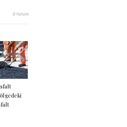
0 Yorum
sfalt
Bölgedeki
falt