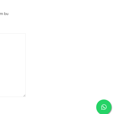
im bu