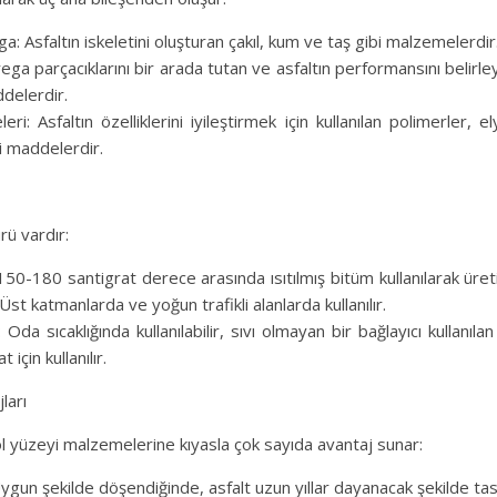
a: Asfaltın iskeletini oluşturan çakıl, kum ve taş gibi malzemelerdir
rega parçacıklarını bir arada tutan ve asfaltın performansını belir
ddelerdir.
ri: Asfaltın özelliklerini iyileştirmek için kullanılan polimerler, e
i maddelerdir.
ürü vardır:
 150-180 santigrat derece arasında ısıtılmış bitüm kullanılarak üre
 Üst katmanlarda ve yoğun trafikli alanlarda kullanılır.
 Oda sıcaklığında kullanılabilir, sıvı olmayan bir bağlayıcı kullanılan
için kullanılır.
ları
ol yüzeyi malzemelerine kıyasla çok sayıda avantaj sunar:
 Uygun şekilde döşendiğinde, asfalt uzun yıllar dayanacak şekilde tas