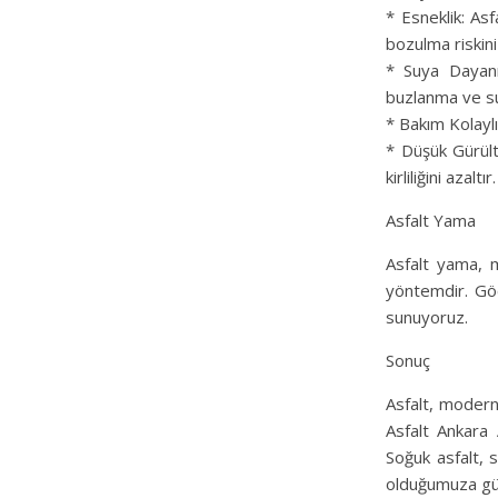
* Esneklik: Asf
bozulma riskini 
* Suya Dayanık
buzlanma ve su 
* Bakım Kolaylı
* Düşük Gürült
kirliliğini azaltır.
Asfalt Yama
Asfalt yama, m
yöntemdir. Göç
sunuyoruz.
Sonuç
Asfalt, modern
Asfalt Ankara 
Soğuk asfalt, 
olduğumuza güv