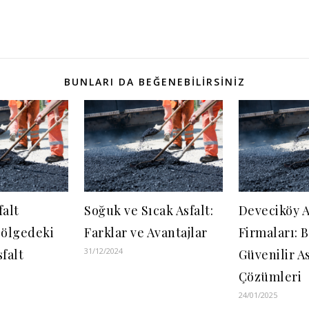
BUNLARI DA BEĞENEBILIRSINIZ
falt
Soğuk ve Sıcak Asfalt:
Deveciköy A
Bölgedeki
Farklar ve Avantajlar
Firmaları: 
31/12/2024
sfalt
Güvenilir As
Çözümleri
24/01/2025