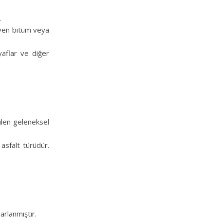
.
leyen bitüm veya
lyaflar ve diğer
tilen geleneksel
 asfalt türüdür.
arlanmıştır.