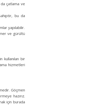
bu da çatlama ve
sahiptir, bu da
lar yapılabilir.
emer ve gürültü
 kullanılan bir
yama hizmetleri
zemedir. Göçmen
ermeye hazırız.
mak için burada