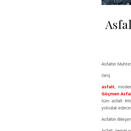
Asfa
Asfaltın Muhte
Giriş
asfalt
, moder
Göçmen Asfa
tüm asfalt iht
yolculuk edecek,
Asfaltın Bileşen
Asfalt, temel o