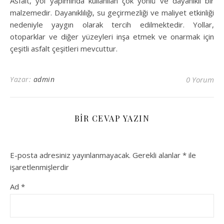
Asfalt, yol yapımında kullanılan çok yönlü ve dayanıklı bir
malzemedir. Dayanıklılığı, su geçirmezliği ve maliyet etkinliği
nedeniyle yaygın olarak tercih edilmektedir. Yollar,
otoparklar ve diğer yüzeyleri inşa etmek ve onarmak için
çeşitli asfalt çeşitleri mevcuttur.
Yazar:
admin
0 Yorum
BIR CEVAP YAZIN
E-posta adresiniz yayınlanmayacak.
Gerekli alanlar
*
ile
işaretlenmişlerdir
Ad
*