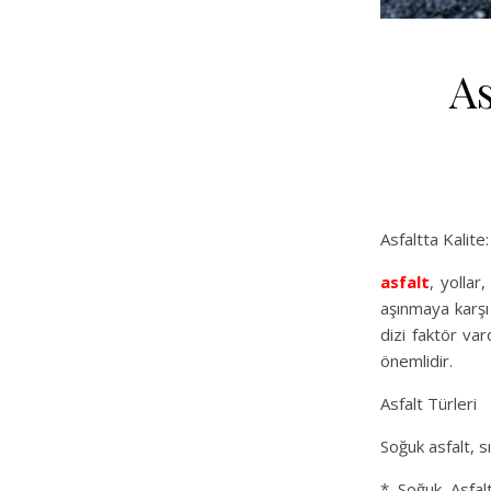
As
Asfaltta Kalit
asfalt
, yollar
aşınmaya karşı 
dizi faktör v
önemlidir.
Asfalt Türleri
Soğuk asfalt, s
* Soğuk Asfalt