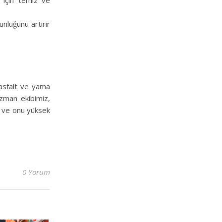
 için temiz ve
ğunluğunu artırır
 asfalt ve yama
Uzman ekibimiz,
e ve onu yüksek
0 Yorum