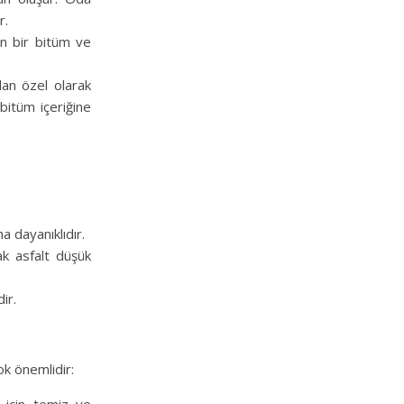
r.
lan bir bitüm ve
ılan özel olarak
bitüm içeriğine
a dayanıklıdır.
cak asfalt düşük
ir.
ok önemlidir: