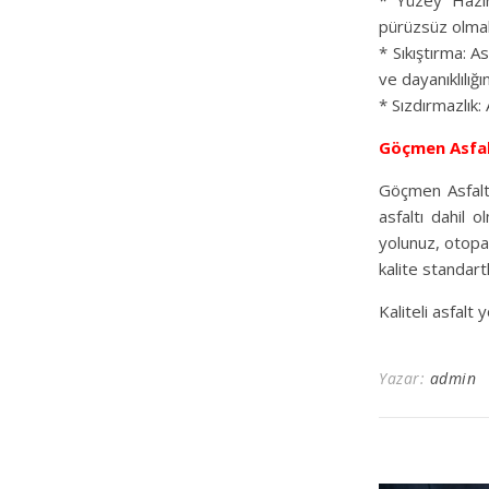
* Yüzey Hazır
pürüzsüz olmalı
* Sıkıştırma: As
ve dayanıklılığın
* Sızdırmazlık:
Göçmen Asfa
Göçmen Asfalt,
asfaltı dahil 
yolunuz, otopa
kalite standart
Kaliteli asfalt
Yazar:
admin