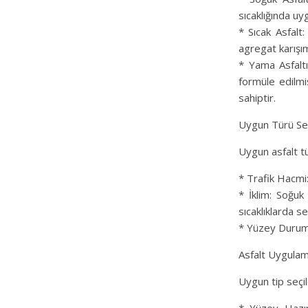
sıcaklığında uyg
* Sıcak Asfalt:
agregat karışımı
* Yama Asfaltı:
formüle edilmi
sahiptir.
Uygun Türü S
Uygun asfalt t
* Trafik Hacmi:
* İklim: Soğuk 
sıcaklıklarda se
* Yüzey Durumu:
Asfalt Uygula
Uygun tip seçil