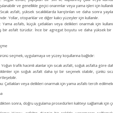
ulanabilir ve genellikle geçici onarımlar veya yama işleri için kullanılı
 Sıcak asfalt, yüksek sıcaklıklarda karıştırılan ve daha sonra yayı
dır. Yollar, otoparklar ve diğer kalıcı yüzeyler için kullanılır.
 Yama asfaltı, küçük çatlakları veya delikleri onarmak için kullan
ş bir asfalt türüdür. İnce bir agregat boyutu ve daha yüksek bir 
eçme
ürünü seçmek, uygulamaya ve yüzey koşullarına bağlıdır:
 Yoğun trafik hacimli alanlar için sıcak asfalt, soğuk asfalta göre dah
iklimler için soğuk asfalt daha iyi bir seçenek olabilir, çünkü sı
rtleşebilir.
 Çatlakları veya delikleri onarmak için yama asfaltı tercih edilmelid
ma
dikten sonra, doğru uygulama prosedürleri kaliteyi sağlamak için ç