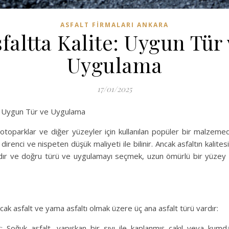
ASFALT FIRMALARI ANKARA
faltta Kalite: Uygun Tür
Uygulama
17/01/2025
e: Uygun Tür ve Uygulama
, otoparklar ve diğer yüzeyler için kullanılan popüler bir malzemedir
direnci ve nispeten düşük maliyeti ile bilinir. Ancak asfaltın kalitesi
ardır ve doğru türü ve uygulamayı seçmek, uzun ömürlü bir yüzey
ıcak asfalt ve yama asfaltı olmak üzere üç ana asfalt türü vardır:
: Soğuk asfalt, yapışkan bir sıvı ile kaplanmış çakıl veya kum