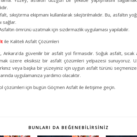
lama: Yüzey, asfaltın düzgün bir şekilde yapışmasını sağlamak
dır.
falt, sıkıştırma ekipmanı kullanılarak sıkıştırılmalıdır. Bu, asfaltın yo
ı sağlar.
 Asfaltın ömrünü uzatmak için sızdırmazlık uygulaması yapılabilir.
lt
ile Kaliteli Asfalt Çözümleri
 Ankara’da güvenilir bir asfalt yol firmasıdır. Soğuk asfalt, sıcak
olmak üzere eksiksiz bir asfalt çözümleri yelpazesi sunuyoruz. 
rkınız veya başka bir yüzeyiniz için uygun asfalt türünü seçmeniz
larında uygulamanıza yardımcı olacaktır.
 yol çözümleri için bugün Göçmen Asfalt ile iletişime geçin.
BUNLARI DA BEĞENEBILIRSINIZ