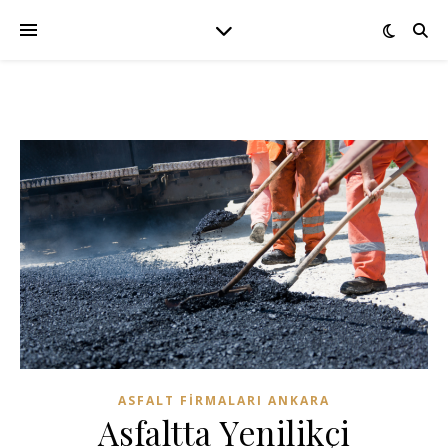
ASFALT FIRMALARI ANKARA
Asfaltta Yenilikçi