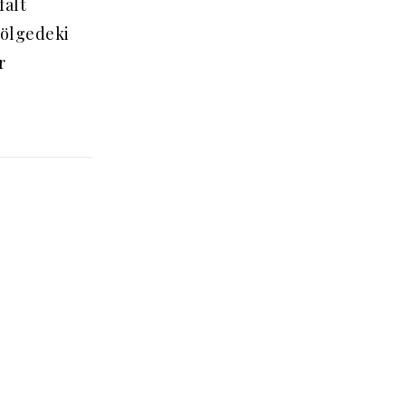
falt
Bölgedeki
r