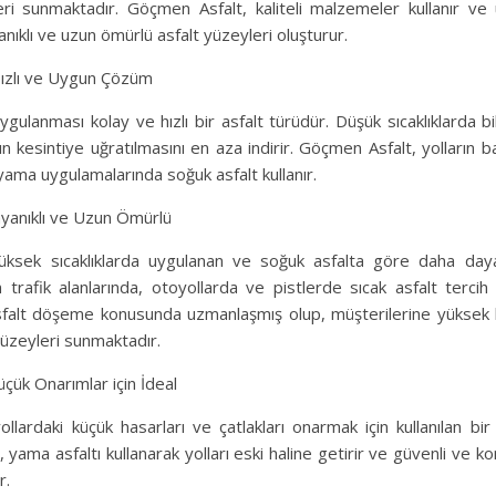
eri sunmaktadır. Göçmen Asfalt, kaliteli malzemeler kullanır ve
ıklı ve uzun ömürlü asfalt yüzeyleri oluşturur.
Hızlı ve Uygun Çözüm
ygulanması kolay ve hızlı bir asfalt türüdür. Düşük sıcaklıklarda bi
nın kesintiye uğratılmasını en aza indirir. Göçmen Asfalt, yolların 
yama uygulamalarında soğuk asfalt kullanır.
Dayanıklı ve Uzun Ömürlü
yüksek sıcaklıklarda uygulanan ve soğuk asfalta göre daha dayan
 trafik alanlarında, otoyollarda ve pistlerde sıcak asfalt tercih
asfalt döşeme konusunda uzmanlaşmış olup, müşterilerine yüksek k
yüzeyleri sunmaktadır.
çük Onarımlar için İdeal
llardaki küçük hasarları ve çatlakları onarmak için kullanılan bir
yama asfaltı kullanarak yolları eski haline getirir ve güvenli ve ko
r.