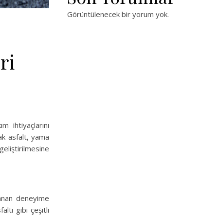
Görüntülenecek bir yorum yok.
:
ri
 ihtiyaçlarını
cak asfalt, yama
geliştirilmesine
yanan deneyime
ltı gibi çeşitli