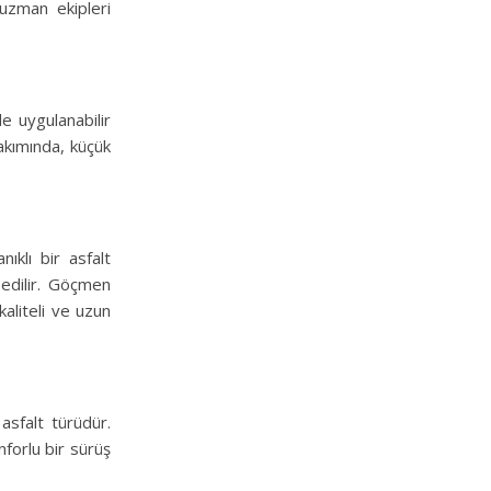
 uzman ekipleri
le uygulanabilir
bakımında, küçük
ıklı bir asfalt
 edilir. Göçmen
aliteli ve uzun
 asfalt türüdür.
nforlu bir sürüş