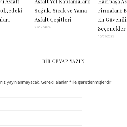
u Asfalt
Asfalt Yol Kaplamaları:
Hacıpaşa As
Bölgedeki
Soğuk, Sıcak ve Yama
Firmaları: 
aları
Asfalt Çeşitleri
En Güvenili
27/12/2024
Seçenekler
15/01/2025
BIR CEVAP YAZIN
niz yayınlanmayacak.
Gerekli alanlar
*
ile işaretlenmişlerdir