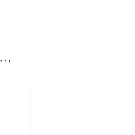
im bu