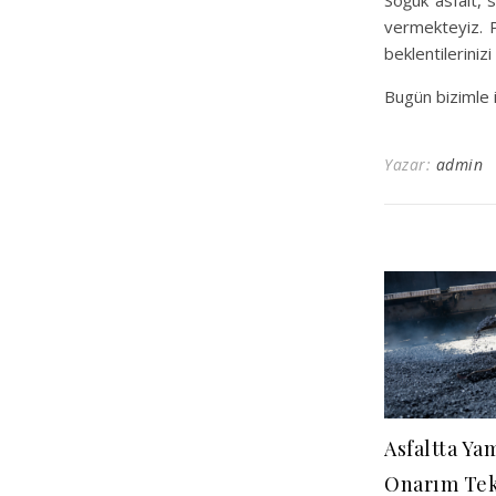
Soğuk asfalt, s
vermekteyiz. P
beklentilerinizi
Bugün bizimle il
Yazar:
admin
Asfaltta Ya
Onarım Tek