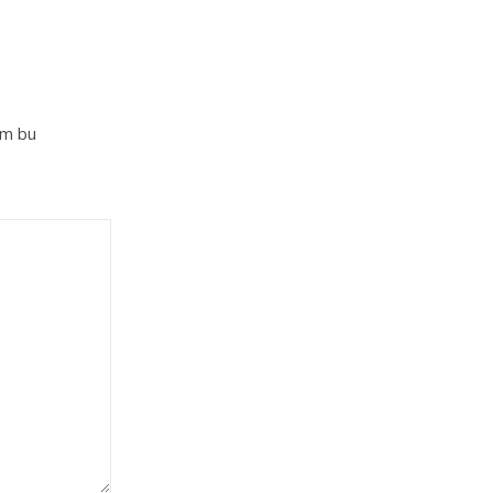
im bu