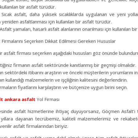
 kullanılan bir asfalt türüdür.
: Sıcak asfalt, daha yüksek sıcaklıklarda uygulanan ve yeni yolla
 yeniden asfaltlanması için kullanılan bir asfalt türüdür.
sfalt yamaları, hasarlı asfalt alanlarının onarılması için kullanılan bir
t Firmalarını Seçerken Dikkat Edilmesi Gereken Hususlar
r asfalt firması seçerken aşağıdaki hususları göz önünde bulundurm
iğiniz firmanın asfalt sektöründe kanıtlanmış bir geçmişi olmalıdır.
ın sektördeki itibarını araştırın ve önceki müşterilerin yorumlarını in
ın kullandığı malzemelerin ve işçiliğinin kalitesini değerlendirin.
firmaların fiyatlarını karşılaştırın ve bütçenize uygun birini seçin.
lt
ankara asfalt
Yol Firması
sinde asfalt hizmetlerine ihtiyaç duyuyorsanız, Göçmen Asfalt’ı 
 yıllara dayanan tecrübemiz, kaliteli malzemelerimiz ve rekabetçi
enilir asfalt firmalarından biriyiz.