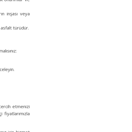
rın inşası veya
 asfalt türüdür.
alısınız:
celeyin.
tercih etmenizi
 fiyatlarımızla