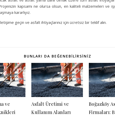
ıcak asfalt ve asfalt yama dahil olmak üzere tüm asfalt ihtiyaçlar
rojenizin kapsamı ne olursa olsun, en kaliteli malzemeleri ve işçi
 aşmaya kararlıyız.
etişime geçin ve asfalt ihtiyaçlarınız için ücretsiz bir teklif alın.
BUNLARI DA BEĞENEBILIRSINIZ
ma ve
Asfalt Üretimi ve
Boğazköy As
nikleri
Kullanım Alanları
Firmaları: 