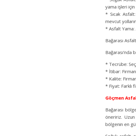
yama işleri için
* Sıcak Asfalt
mevcut yolların
* Asfalt Yama: A
Bağarası Asfal
Bağarası’nda bi
* Tecrübe: Seçt
* İtibar: Firman
* Kalite: Firman
* Fiyat: Farklı 
Göçmen Asfa
Bağarası bölge
öneririz. Uzun
bölgenin en güv