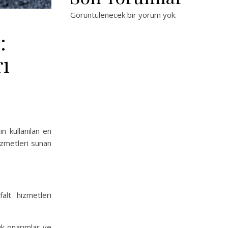
Görüntülenecek bir yorum yok.
:
rı
n kullanılan en
hizmetleri sunan
alt hizmetleri
ük onarımlar ve