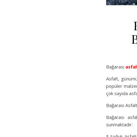
B
Bağarası
asfal
Asfalt, günümü
popüler malzeme
çok sayıda asfa
Bağarası Asfal
Bağarası asfa
sunmaktadır:
* Soğuk Asfalt