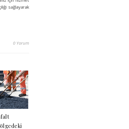
ınız için hizmet
liği sağlayarak
0 Yorum
falt
Bölgedeki