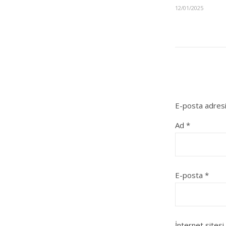
12/01/2025
E-posta adresi
Ad
*
E-posta
*
İnternet sitesi