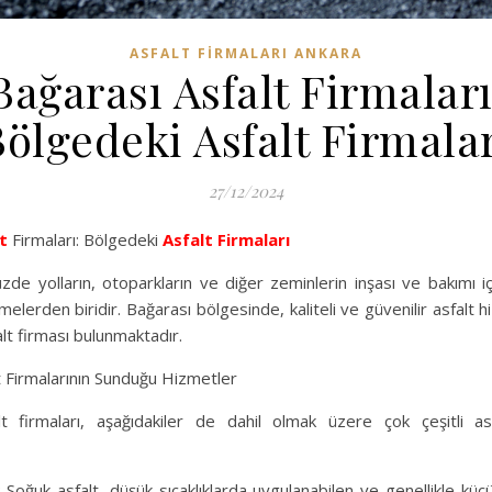
ASFALT FIRMALARI ANKARA
Bağarası Asfalt Firmaları
ölgedeki Asfalt Firmala
27/12/2024
t
Firmaları: Bölgedeki
Asfalt Firmaları
zde yolların, otoparkların ve diğer zeminlerin inşası ve bakımı içi
lerden biridir. Bağarası bölgesinde, kaliteli ve güvenilir asfalt 
lt firması bulunmaktadır.
t Firmalarının Sunduğu Hizmetler
lt firmaları, aşağıdakiler de dahil olmak üzere çok çeşitli asf
: Soğuk asfalt, düşük sıcaklıklarda uygulanabilen ve genellikle küç