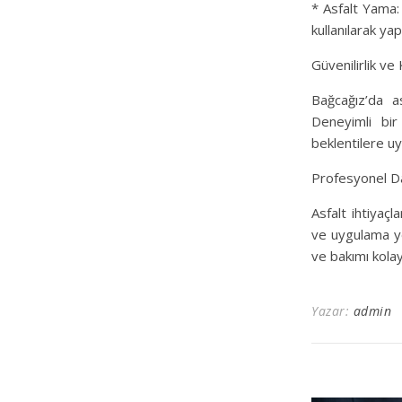
* Asfalt Yama: 
kullanılarak yap
Güvenilirlik v
Bağcağız’da a
Deneyimli bir
beklentilere u
Profesyonel Da
Asfalt ihtiyaçl
ve uygulama yö
ve bakımı kolay
Yazar:
admin