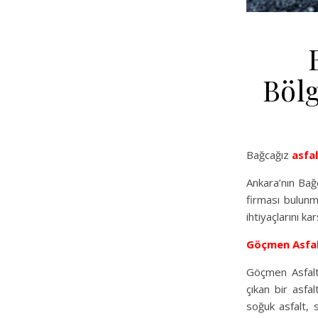
Bölg
Bağcağız
asfa
Ankara’nın Bağc
firması bulunma
ihtiyaçlarını ka
Göçmen Asfa
Göçmen Asfalt
çıkan bir asfa
soğuk asfalt, 