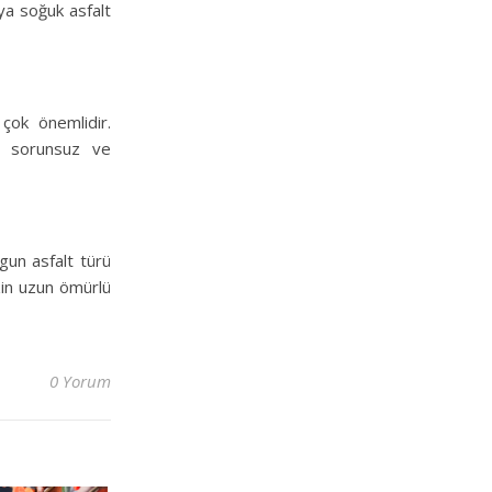
eya soğuk asfalt
çok önemlidir.
in sorunsuz ve
ygun asfalt türü
zin uzun ömürlü
0 Yorum