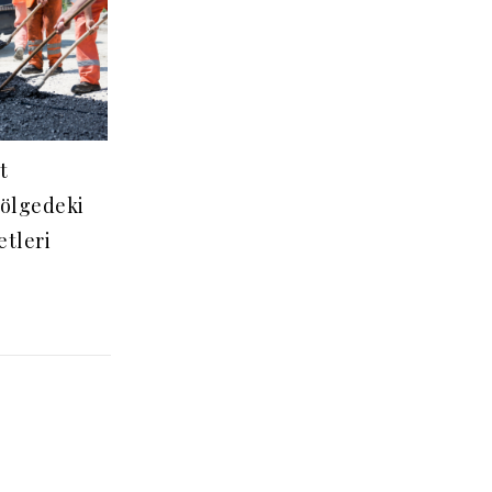
t
Bölgedeki
etleri