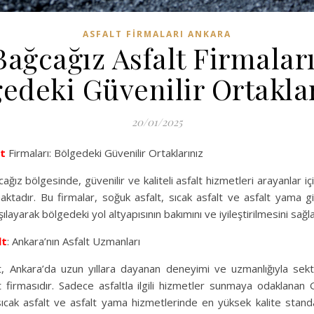
ASFALT FIRMALARI ANKARA
Bağcağız Asfalt Firmaları
edeki Güvenilir Ortakla
20/01/2025
lt
Firmaları: Bölgedeki Güvenilir Ortaklarınız
ağız bölgesinde, güvenilir ve kaliteli asfalt hizmetleri arayanlar içi
ktadır. Bu firmalar, soğuk asfalt, sıcak asfalt ve asfalt yama gib
rşılayarak bölgedeki yol altyapısının bakımını ve iyileştirilmesini sağla
lt
: Ankara’nın Asfalt Uzmanları
, Ankara’da uzun yıllara dayanan deneyimi ve uzmanlığıyla sek
lt firmasıdır. Sadece asfaltla ilgili hizmetler sunmaya odaklanan
sıcak asfalt ve asfalt yama hizmetlerinde en yüksek kalite stand