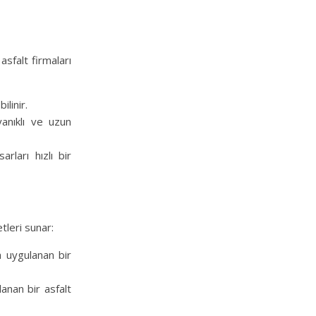
sfalt firmaları
ilinir.
yanıklı ve uzun
ları hızlı bir
tleri sunar:
da uygulanan bir
lanan bir asfalt