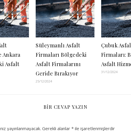
alt
Süleymanlı Asfalt
Çubuk Asfal
e Ankara
Firmaları Bölgedeki
Firmaları: 
i Asfalt
Asfalt Firmalarını
Asfalt Hizm
31/12/2024
Geride Bırakıyor
25/12/2024
BIR CEVAP YAZIN
niz yayınlanmayacak.
Gerekli alanlar
*
ile işaretlenmişlerdir