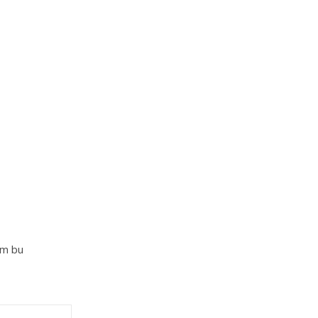
im bu