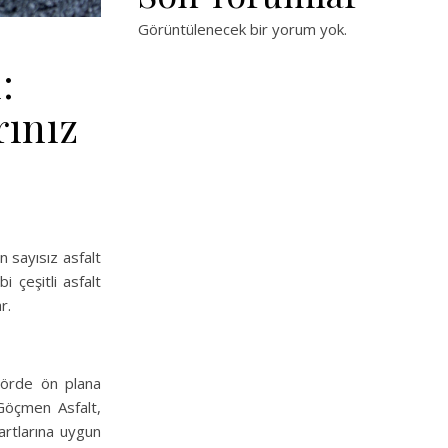
Görüntülenecek bir yorum yok.
:
rınız
n sayısız asfalt
i çeşitli asfalt
r.
törde ön plana
 Göçmen Asfalt,
artlarına uygun