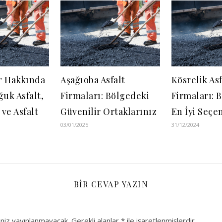
ar Hakkında
Aşağıoba Asfalt
Kösrelik Asf
ğuk Asfalt,
Firmaları: Bölgedeki
Firmaları: 
 ve Asfalt
Güvenilir Ortaklarınız
En İyi Seçe
03/01/2025
31/12/2024
BIR CEVAP YAZIN
niz yayınlanmayacak.
Gerekli alanlar
*
ile işaretlenmişlerdir