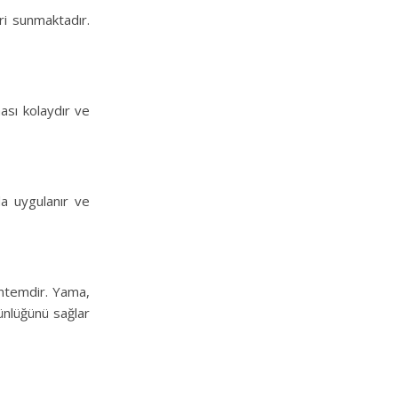
eri sunmaktadır.
ması kolaydır ve
rda uygulanır ve
yöntemdir. Yama,
günlüğünü sağlar