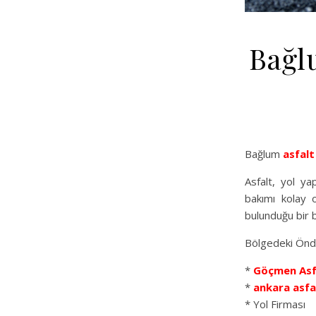
Bağl
Bağlum
asfalt
Asfalt, yol ya
bakımı kolay o
bulunduğu bir b
Bölgedeki Önde
*
Göçmen Asf
*
ankara asfa
* Yol Firması