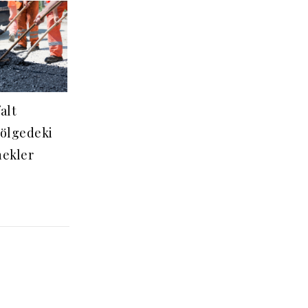
alt
Bölgedeki
nekler