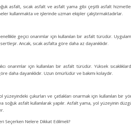
ğuk asfalt, sıcak asfalt ve asfalt yama gibi çeşitli asfalt hizmetl
eler kullanmakta ve işlerinde uzman ekipler çalıştırmaktadırlar.
enellikle geçici onarımlar için kullanılan bir asfalt türüdür. Uygula
e sertleşir. Ancak, sıcak asfalta göre daha az dayanıklıdır.
alıcı onarımlar için kullanılan bir asfalt türüdür. Yüksek sıcaklıkla
göre daha dayanıklıdır. Uzun ömürlüdür ve bakımı kolaydır.
l yüzeyindeki çukurları ve çatlakları onarmak için kullanılan bir 
ya soğuk asfalt kullanılarak yapılır. Asfalt yama, yol yüzeyinin düz
er.
eri Seçerken Nelere Dikkat Edilmeli?