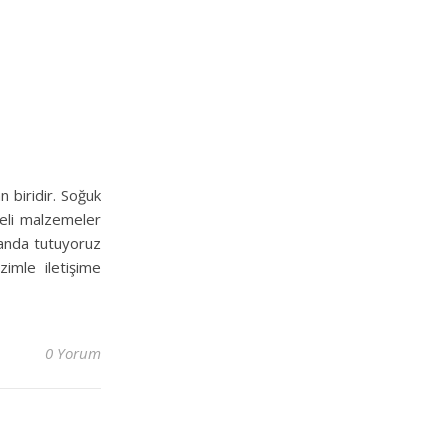
 biridir. Soğuk
iteli malzemeler
landa tutuyoruz
zimle iletişime
0 Yorum