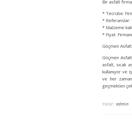
Bir asfalt firm
* Tecrübe: Fir
* Referanslar:
* Malzeme kalit
* Fiyat: Firman
Göçmen Asfalt 
Göçmen Asfalt,
asfalt, sıcak a
kullanıyor ve 
ve her zaman e
geçmekten çek
Yazar:
admin