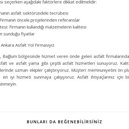
ası seçerken aşağıdaki faktörlere dikkat edilmelidir:
manın asfalt sektöründeki tecrübesi
 Firmanın önceki projelerinden referanslar
esi: Firmanın kullandığı malzemelerin kalitesi
ın sunduğu fiyatlar
Ankara Asfalt Yol Firmasıyız
 Bağlum bölgesinde hizmet veren önde gelen asfalt firmalarından
sfalt ve asfalt yama gibi çeşitli asfalt hizmetleri sunuyoruz. Kal
işlerinde uzman ekipler çalıştırıyoruz. Müşteri memnuniyetini ön p
n iyi hizmeti sunmaya çalışıyoruz. Asfalt ihtiyaçlarınız için bi
inmeyin.
BUNLARI DA BEĞENEBILIRSINIZ