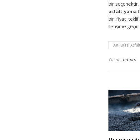
bir seçenektir
asfalt yama h
bir fiyat tekl
iletişime geçin
Batı Sitesi Asfa
Yazar:
admin
Haymana As