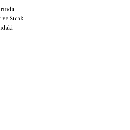
rında
t ve Sıcak
ındaki