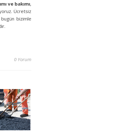
ımı ve bakımı
,
yoruz. Ücretsiz
n bugün bizimle
ır.
0 Yorum