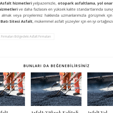
.
Asfalt hizmetleri
yelpazemizle,
otopark asfaltlama
,
yol onar
izmetleri
ve daha fazlasını en yüksek kalite standartlarında sunu
ifi almak veya projeleriniz hakkında uzmanlarımızla görüşmek içi
.
Batı Sitesi Asfalt
, mükemmel asfalt yüzeyler için en iyi ortağınızd
lt Firmaları Bölgedeki Asfalt Firmaları
BUNLARI DA BEĞENEBILIRSINIZ
falt
Asfalt: Yüksek Kaliteli
Asfalt Yol