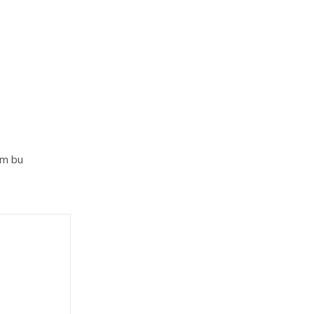
im bu