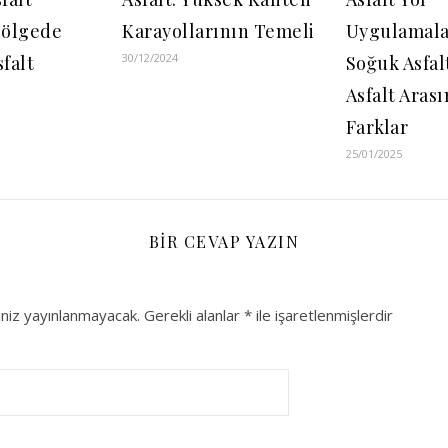
Bölgede
Karayollarının Temeli
Uygulamala
30/12/2024
sfalt
Soğuk Asfal
Asfalt Aras
Farklar
25/01/2025
BIR CEVAP YAZIN
niz yayınlanmayacak.
Gerekli alanlar
*
ile işaretlenmişlerdir