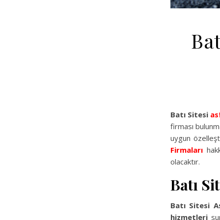
Bat
Batı Sitesi
as
firması bulunm
uygun özelleşt
Firmaları
hakk
olacaktır.
Batı Si
Batı Sitesi A
hizmetleri
sun