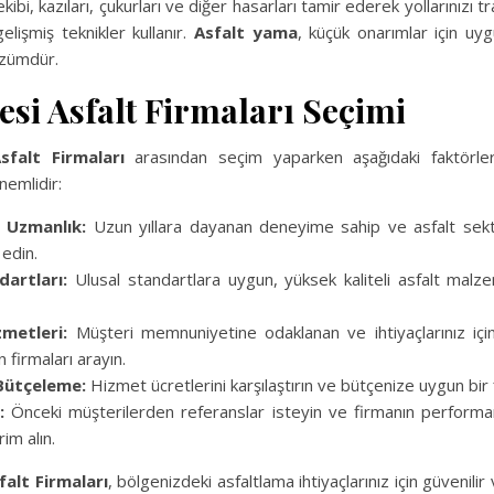
kibi, kazıları, çukurları ve diğer hasarları tamir ederek yollarınızı t
elişmiş teknikler kullanır.
Asfalt yama
, küçük onarımlar için uyg
özümdür.
tesi Asfalt Firmaları Seçimi
sfalt Firmaları
arasından seçim yaparken aşağıdaki faktörle
emlidir:
 Uzmanlık:
Uzun yıllara dayanan deneyime sahip ve asfalt sek
 edin.
dartları:
Ulusal standartlara uygun, yüksek kaliteli asfalt malze
metleri:
Müşteri memnuniyetine odaklanan ve ihtiyaçlarınız için 
firmaları arayın.
Bütçeleme:
Hizmet ücretlerini karşılaştırın ve bütçenize uygun bir 
:
Önceki müşterilerden referanslar isteyin ve firmanın performan
rim alın.
falt Firmaları
, bölgenizdeki asfaltlama ihtiyaçlarınız için güvenili