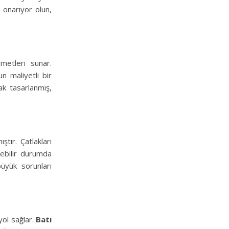
 onarıyor olun,
zmetleri sunar.
un maliyetli bir
ak tasarlanmış,
tır. Çatlakları
lebilir durumda
üyük sorunları
 yol sağlar.
Batı