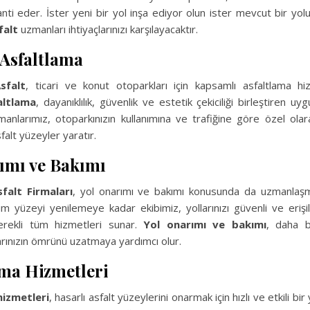
nti eder. İster yeni bir yol inşa ediyor olun ister mevcut bir yolu
falt
uzmanları ihtiyaçlarınızı karşılayacaktır.
Asfaltlama
sfalt
, ticari ve konut otoparkları için kapsamlı asfaltlama hi
altlama
, dayanıklılık, güvenlik ve estetik çekiciliği birleştiren uyg
nlarımız, otoparkınızın kullanımına ve trafiğine göre özel olar
alt yüzeyler yaratır.
ımı ve Bakımı
sfalt Firmaları
, yol onarımı ve bakımı konusunda da uzmanlaşmış
 yüzeyi yenilemeye kadar ekibimiz, yollarınızı güvenli ve erişi
erekli tüm hizmetleri sunar.
Yol onarımı ve bakımı
, daha b
arınızın ömrünü uzatmaya yardımcı olur.
ama Hizmetleri
hizmetleri
, hasarlı asfalt yüzeylerini onarmak için hızlı ve etkili bir