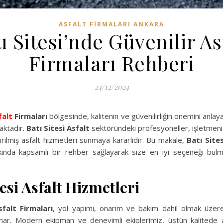
ASFALT FIRMALARI ANKARA
ı Sitesi’nde Güvenilir As
Firmaları Rehberi
24/12/2024
falt
Firmaları
bölgesinde, kalitenin ve güvenilirliğin önemini anlayan
aktadır.
Batı Sitesi Asfalt
sektöründeki profesyoneller, işletmeniz
irilmiş asfalt hizmetleri sunmaya kararlıdır. Bu makale,
Batı Site
ında kapsamlı bir rehber sağlayarak size en iyi seçeneği bulm
tesi Asfalt Hizmetleri
sfalt Firmaları
, yol yapımı, onarım ve bakım dahil olmak üzere
ar. Modern ekipman ve deneyimli ekiplerimiz, üstün kalitede a