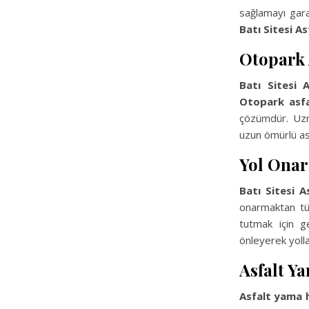
sağlamayı gara
Batı Sitesi As
Otopark 
Batı Sitesi A
Otopark asf
çözümdür. Uzma
uzun ömürlü asf
Yol Onar
Batı Sitesi A
onarmaktan tüm
tutmak için g
önleyerek yoll
Asfalt Y
Asfalt yama 