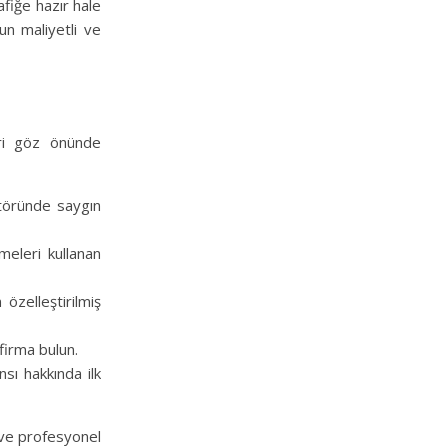
rafiğe hazır hale
un maliyetli ve
ri göz önünde
töründe saygın
meleri kullanan
özelleştirilmiş
firma bulun.
sı hakkında ilk
r ve profesyonel