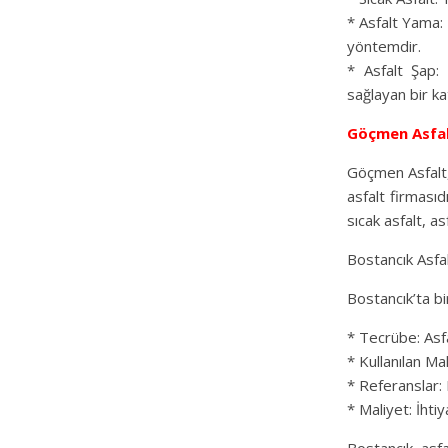
* Asfalt Yama: 
yöntemdir.
* Asfalt Şap:
sağlayan bir k
Göçmen Asfa
Göçmen Asfalt,
asfalt firmasıd
sıcak asfalt, a
Bostancık Asfa
Bostancık’ta b
* Tecrübe: Asf
* Kullanılan Ma
* Referanslar: 
* Maliyet: İhtiy