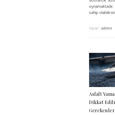
Bostancık asfa
oynamaktadır. 
sahip olabilirsin
Yazar:
admin
Asfalt Yama
Dikkat Edil
Gerekenler