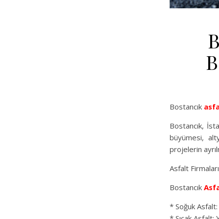
B
B
Bostancık
asfa
Bostancık, İst
büyümesi, alt
projelerin ayrı
Asfalt Firmalar
Bostancık
Asfa
* Soğuk Asfalt:
* Sıcak Asfalt: