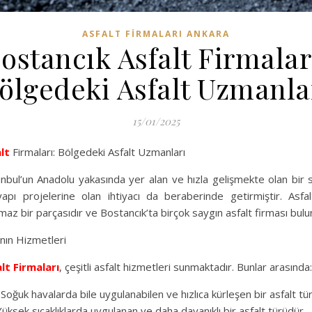
ASFALT FIRMALARI ANKARA
ostancık Asfalt Firmalar
ölgedeki Asfalt Uzmanla
15/01/2025
lt
Firmaları: Bölgedeki Asfalt Uzmanları
anbul’un Anadolu yakasında yer alan ve hızla gelişmekte olan bir 
yapı projelerine olan ihtiyacı da beraberinde getirmiştir. Asf
lmaz bir parçasıdır ve Bostancık’ta birçok saygın asfalt firması bul
ının Hizmetleri
lt Firmaları
, çeşitli asfalt hizmetleri sunmaktadır. Bunlar arasında:
 Soğuk havalarda bile uygulanabilen ve hızlıca kürleşen bir asfalt tü
 Yüksek sıcaklıklarda uygulanan ve daha dayanıklı bir asfalt türüdür.