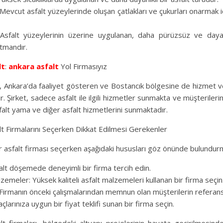
Mevcut asfalt yüzeylerinde oluşan çatlakları ve çukurları onarmak içi
 Asfalt yüzeylerinin üzerine uygulanan, daha pürüzsüz ve dayan
atmandır.
lt
:
ankara asfalt
Yol Firmasıyız
 Ankara’da faaliyet gösteren ve Bostancık bölgesine de hizmet v
ır. Şirket, sadece asfalt ile ilgili hizmetler sunmakta ve müşterileri
sfalt yama ve diğer asfalt hizmetlerini sunmaktadır.
lt Firmalarını Seçerken Dikkat Edilmesi Gerekenler
ir asfalt firması seçerken aşağıdaki hususları göz önünde bulundur
alt döşemede deneyimli bir firma tercih edin.
lzemeler: Yüksek kaliteli asfalt malzemeleri kullanan bir firma seçin
Firmanın önceki çalışmalarından memnun olan müşterilerin referansla
açlarınıza uygun bir fiyat teklifi sunan bir firma seçin.