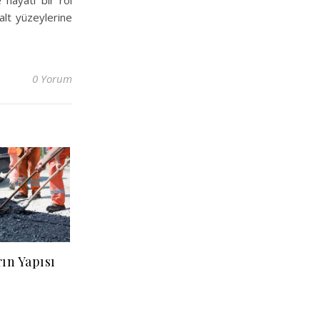
 hayati bir rol
alt yüzeylerine
0 Yorum
rın Yapısı