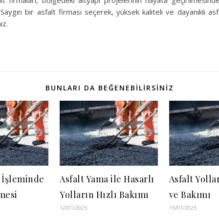
lt firmaları, bölgedeki altyapı projelerinin hayata geçirilmesinde
Saygın bir asfalt firması seçerek, yüksek kaliteli ve dayanıklı asf
iz.
BUNLARI DA BEĞENEBILIRSINIZ
 İşleminde
Asfalt Yama ile Hasarlı
Asfalt Yolla
mesi
Yolların Hızlı Bakımı
ve Bakımı
12/01/2025
15/01/2025