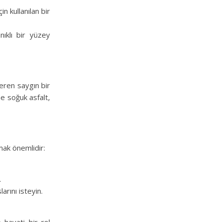
n kullanılan bir
ıklı bir yüzey
eren saygın bir
ne soğuk asfalt,
mak önemlidir:
.
rını isteyin.