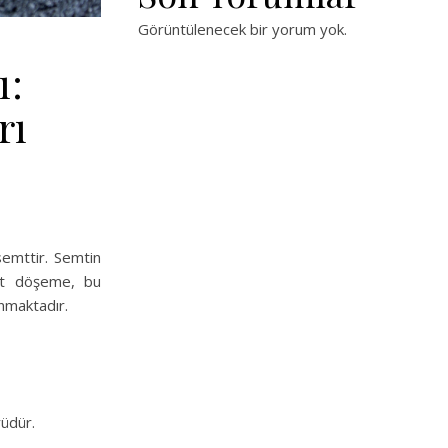
Görüntülenecek bir yorum yok.
ı:
rı
semttir. Semtin
alt döşeme, bu
unmaktadır.
rüdür.