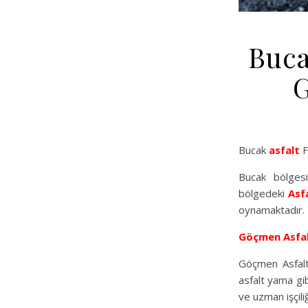
Buca
G
Bucak
asfalt
F
Bucak bölgesi
bölgedeki
Asfa
oynamaktadır.
Göçmen Asfa
Göçmen Asfalt,
asfalt yama gib
ve uzman işçiliğ