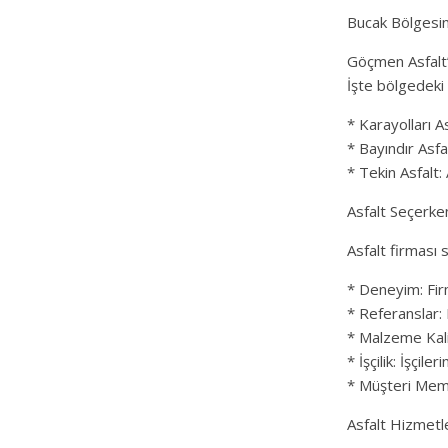
Bucak Bölgesin
Göçmen Asfalt’ı
İşte bölgedeki 
* Karayolları A
* Bayındır Asfa
* Tekin Asfalt
Asfalt Seçerke
Asfalt firması 
* Deneyim: Firm
* Referanslar: 
* Malzeme Kalit
* İşçilik: İşçiler
* Müşteri Memn
Asfalt Hizmetl