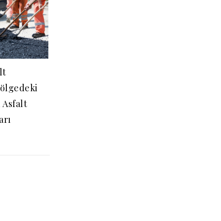
lt
Bölgedeki
Asfalt
arı