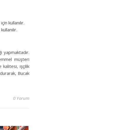
in kullanılır.
ullanılır.
iği yapmaktadır.
kemmel müşteri
litesi, işçilik
ndurarak, Bucak
0 Yorum