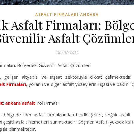
ASFALT FIRMALARI ANKARA
k Asfalt Firmaları: Bölg
üvenilir Asfalt Çözümle
06/01/2025
irmaları: Bölgedeki Güvenilir Asfalt Çözümleri
, gelişen altyapısı ve inşaat sektörüyle dikkat çekmektedir
lt Firmaları
, yolların ve diğer asfalt yüzeylerin inşası ve bakımı iç
lt
:
ankara asfalt
Yol Firması
 bölgede lider asfalt firmalarından biridir. Şirket, soğuk asfalt, 
i çeşitli asfalt hizmetleri sunmaktadır. Göçmen Asfalt, yüksek kali
i ile bilinmektedir.