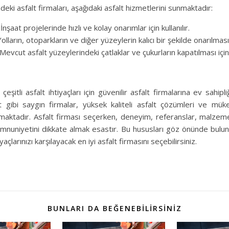
eki asfalt firmaları, aşağıdaki asfalt hizmetlerini sunmaktadır:
İnşaat projelerinde hızlı ve kolay onarımlar için kullanılır.
Yolların, otoparkların ve diğer yüzeylerin kalıcı bir şekilde onarılması iç
Mevcut asfalt yüzeylerindeki çatlaklar ve çukurların kapatılması için k
çeşitli asfalt ihtiyaçları için güvenilir asfalt firmalarına ev sahipl
 gibi saygın firmalar, yüksek kaliteli asfalt çözümleri ve mü
maktadır. Asfalt firması seçerken, deneyim, referanslar, malzeme ka
nuniyetini dikkate almak esastır. Bu hususları göz önünde bulu
açlarınızı karşılayacak en iyi asfalt firmasını seçebilirsiniz.
BUNLARI DA BEĞENEBILIRSINIZ