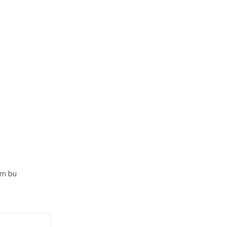
im bu