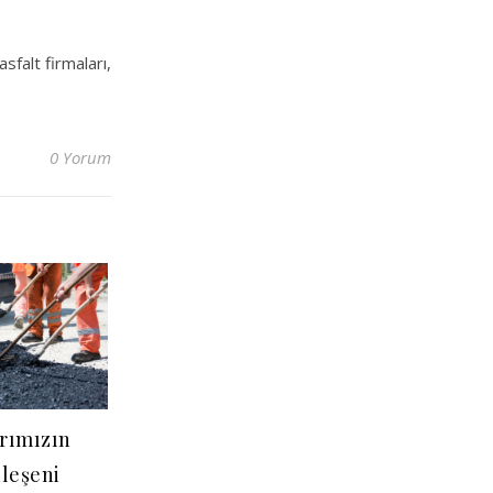
sfalt firmaları,
0 Yorum
arımızın
ileşeni