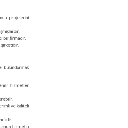
ama projelerini
şmışlardır.
 bir firmadır.
şirketidir.
de bulundurmak
nilir hizmetler
rebilir.
imli ve kaliteli
elidir.
zamanda hizmetin