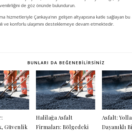
üvenilirliğini de göz önünde bulundurun.
lama hizmetleriyle Çankaya’nın gelişen altyapısına katkı sağlayan bu a
li ve konforlu ulaşımını desteklemeye devam etmektedir.
BUNLARI DA BEĞENEBILIRSINIZ
r:
Halilağa Asfalt
Asfalt: Yoll
k, Güvenlik
Firmaları: Bölgedeki
Dayanıklı B