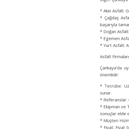
* Akın Asfalt: G
* Çağdaş Asfal
başarıyla tama
* Doğan Asfalt
* Egemen Asfal
* Yurt Asfalt: 
Asfalt Firmalar
Çankaya’da uy
önemlidir:
* Tecrübe: Uzu
sunar.
* Referanslar: Ö
* Ekipman ve Te
sonuçlar elde e
* Müşteri Hizme
* Fiyat: Fiyat 