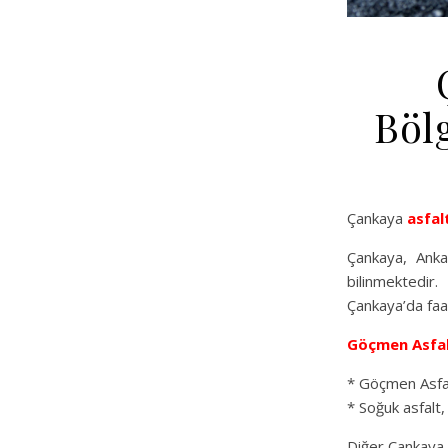
Böl
Çankaya
asfal
Çankaya, Ankar
bilinmektedir
Çankaya’da faal
Göçmen Asfa
* Göçmen Asfalt
* Soğuk asfalt,
Diğer Çankaya A