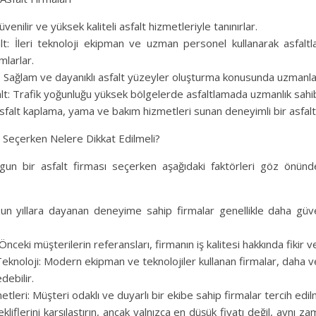
üvenilir ve yüksek kaliteli asfalt hizmetleriyle tanınırlar.
t: İleri teknoloji ekipman ve uzman personel kullanarak asfaltl
mlarlar.
: Sağlam ve dayanıklı asfalt yüzeyler oluşturma konusunda uzmanla
t: Trafik yoğunluğu yüksek bölgelerde asfaltlamada uzmanlık sahibi
Asfalt kaplama, yama ve bakım hizmetleri sunan deneyimli bir asfalt 
ı Seçerken Nelere Dikkat Edilmeli?
gun bir asfalt firması seçerken aşağıdaki faktörleri göz önün
n yıllara dayanan deneyime sahip firmalar genellikle daha güve
nceki müşterilerin referansları, firmanın iş kalitesi hakkında fikir ve
knoloji: Modern ekipman ve teknolojiler kullanan firmalar, daha ver
debilir.
tleri: Müşteri odaklı ve duyarlı bir ekibe sahip firmalar tercih edilm
tekliflerini karşılaştırın, ancak yalnızca en düşük fiyatı değil, aynı 