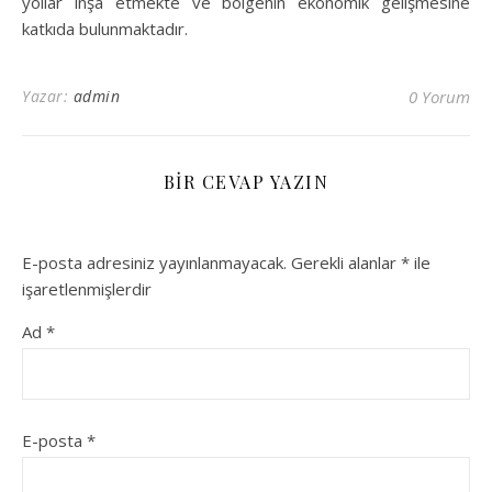
yollar inşa etmekte ve bölgenin ekonomik gelişmesine
katkıda bulunmaktadır.
Yazar:
admin
0 Yorum
BIR CEVAP YAZIN
E-posta adresiniz yayınlanmayacak.
Gerekli alanlar
*
ile
işaretlenmişlerdir
Ad
*
E-posta
*