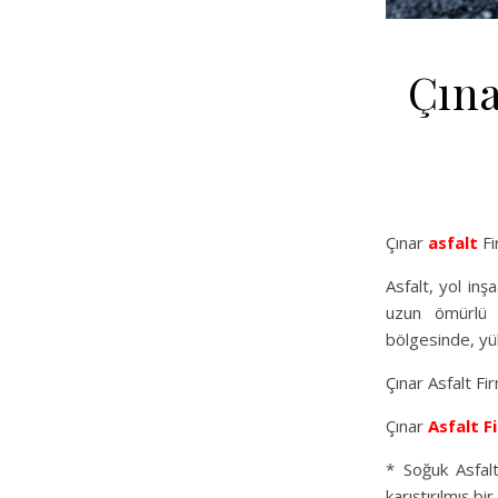
Çına
Çınar
asfalt
Fi
Asfalt, yol in
uzun ömürlü o
bölgesinde, yük
Çınar Asfalt F
Çınar
Asfalt F
* Soğuk Asfalt
karıştırılmış bi