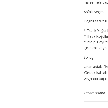
malzemeler, uz
Asfalt Seçimi
Doğru asfalt tü
* Trafik Yoğunl
* Hava Koşullar
* Proje Boyutu:
için sıcak veya 
Sonuç
Çınar asfalt fi
Yüksek kaliteli
projesini başar
Yazar:
admin