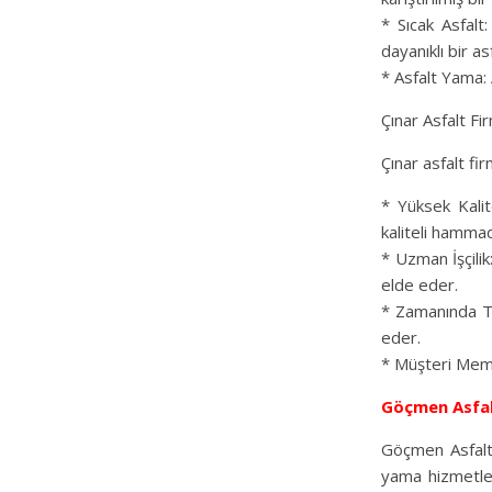
* Sıcak Asfalt:
dayanıklı bir as
* Asfalt Yama: A
Çınar Asfalt Fir
Çınar asfalt fir
* Yüksek Kalit
kaliteli hammad
* Uzman İşçili
elde eder.
* Zamanında Te
eder.
* Müşteri Memnu
Göçmen Asfa
Göçmen Asfalt, 
yama hizmetleri