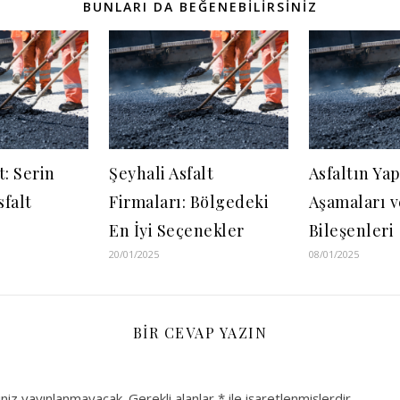
BUNLARI DA BEĞENEBILIRSINIZ
t: Serin
Şeyhali Asfalt
Asfaltın Ya
falt
Firmaları: Bölgedeki
Aşamaları v
En İyi Seçenekler
Bileşenleri
20/01/2025
08/01/2025
BIR CEVAP YAZIN
niz yayınlanmayacak.
Gerekli alanlar
*
ile işaretlenmişlerdir