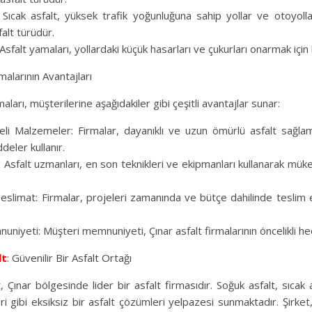
 Sıcak asfalt, yüksek trafik yoğunluğuna sahip yollar ve otoyollar
falt türüdür.
sfalt yamaları, yollardaki küçük hasarları ve çukurları onarmak için ku
malarının Avantajları
maları, müşterilerine aşağıdakiler gibi çeşitli avantajlar sunar:
eli Malzemeler: Firmalar, dayanıklı ve uzun ömürlü asfalt sağla
deler kullanır.
k: Asfalt uzmanları, en son teknikleri ve ekipmanları kullanarak mü
slimat: Firmalar, projeleri zamanında ve bütçe dahilinde teslim
niyeti: Müşteri memnuniyeti, Çınar asfalt firmalarının öncelikli hed
lt
: Güvenilir Bir Asfalt Ortağı
Çınar bölgesinde lider bir asfalt firmasıdır. Soğuk asfalt, sıcak 
 gibi eksiksiz bir asfalt çözümleri yelpazesi sunmaktadır. Şirket,