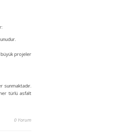
r:
gunudur.
a büyük projeler
ler sunmaktadır.
her türlü asfalt
0 Yorum