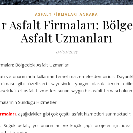
ASFALT FIRMALARI ANKARA
r Asfalt Firmaları: Bölg
Asfalt Uzmanları
04/01/2025
rmaları: Bölgedeki Asfalt Uzmanları
şaatı ve onarımında kullanılan temel malzemelerden biridir. Dayanık
lması gibi özellikleri sayesinde yaygın olarak tercih edilm
sek kaliteli asfalt hizmetleri sunan saygın bir asfalt firması bulunm
irmalarının Sunduğu Hizmetler
irmaları
, aşağıdakiler gibi çok çeşitli asfalt hizmetleri sunmaktadır:
: Soğuk asfalt, yol onarımları ve küçük çaplı projeler için idea
r asfalt türüdür.