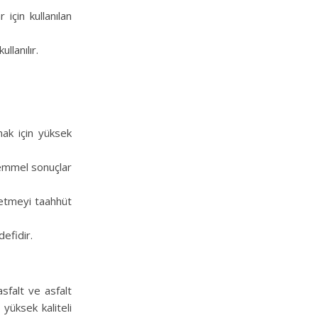
 için kullanılan
llanılır.
mak için yüksek
kemmel sonuçlar
 etmeyi taahhüt
efidir.
asfalt ve asfalt
 yüksek kaliteli