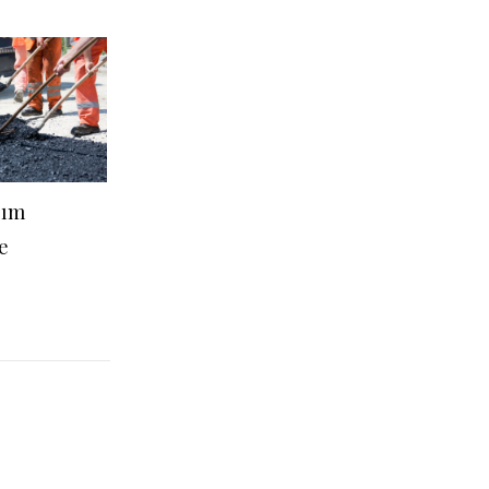
pım
e