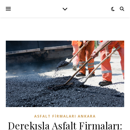
ASFALT FIRMALARI ANKARA
Derekışla Asfalt Firmaları: