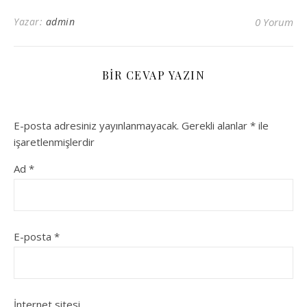
Yazar:
admin
0 Yorum
BIR CEVAP YAZIN
E-posta adresiniz yayınlanmayacak.
Gerekli alanlar
*
ile
işaretlenmişlerdir
Ad
*
E-posta
*
İnternet sitesi