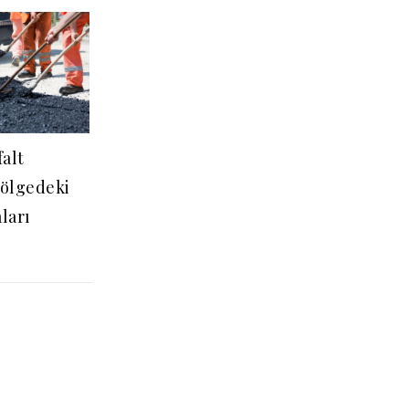
alt
Bölgedeki
ları