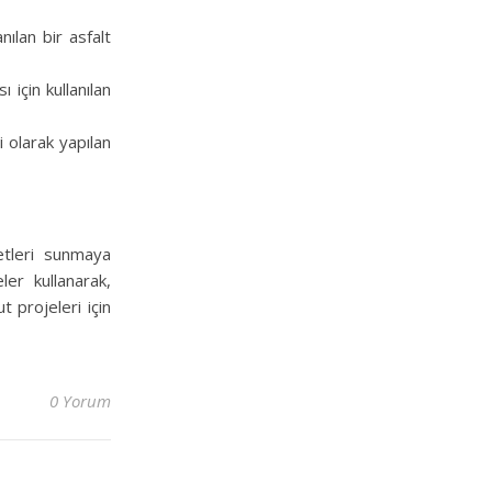
ılan bir asfalt
 için kullanılan
 olarak yapılan
metleri sunmaya
ler kullanarak,
t projeleri için
0 Yorum