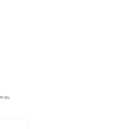
im bu