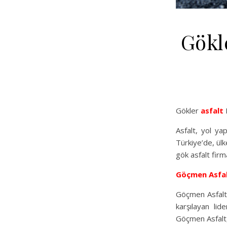
Gökl
Gökler
asfalt
F
Asfalt, yol ya
Türkiye’de, ül
gök asfalt firm
Göçmen Asfa
Göçmen Asfalt A
karşılayan lid
Göçmen Asfalt,