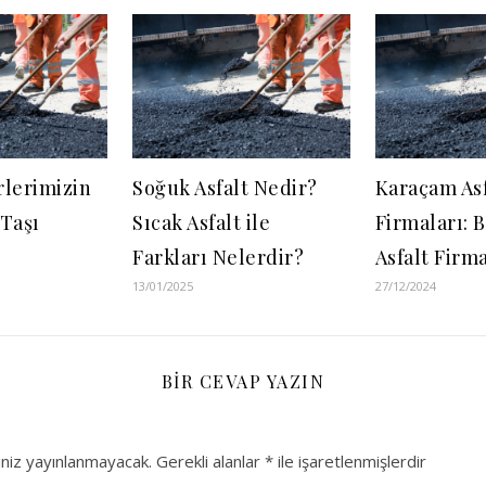
rlerimizin
Soğuk Asfalt Nedir?
Karaçam Asf
Taşı
Sıcak Asfalt ile
Firmaları: 
Farkları Nelerdir?
Asfalt Firma
13/01/2025
27/12/2024
BIR CEVAP YAZIN
niz yayınlanmayacak.
Gerekli alanlar
*
ile işaretlenmişlerdir