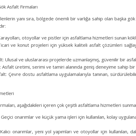
ök Asfalt Firmaları
ilenlerin yanı sıra, bölgede önemli bir varlığa sahip olan başka gök 
ır:
Karayolları, otoyollar ve pistler için asfaltlama hizmetleri sunan kökl
icari ve konut projeleri için yüksek kaliteli asfalt çözümleri sağlay
lt: Ulusal ve uluslararası projelerde uzmanlaşmış, güvenilir bir asfal
 Asfalt üretimi, serimi ve tamiri alanında geniş deneyime sahip bir
alt: Çevre dostu asfaltlama uygulamalarıyla tanınan, sürdürülebili
metleri
irmaları, aşağıdakileri içeren çok çeşitli asfaltlama hizmetleri sunma
 Geçici onarımlar ve küçük yama işleri için kullanılan, kolay uygulana
 Kalıcı onarımlar, yeni yol yapımları ve otoyollar için kullanılan, da