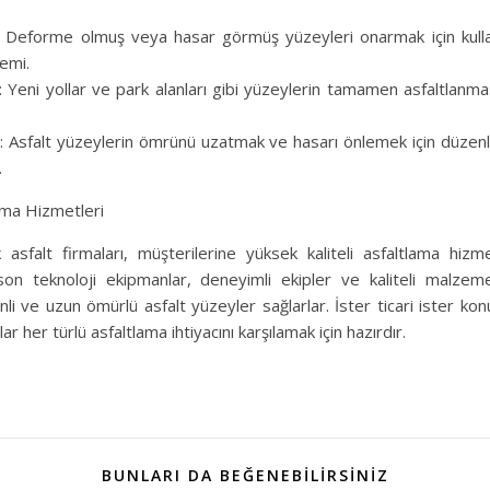
 Deforme olmuş veya hasar görmüş yüzeyleri onarmak için kullan
emi.
: Yeni yollar ve park alanları gibi yüzeylerin tamamen asfaltlanması
ı: Asfalt yüzeylerin ömrünü uzatmak ve hasarı önlemek için düzenli
.
lama Hizmetleri
asfalt firmaları, müşterilerine yüksek kaliteli asfaltlama hiz
 son teknoloji ekipmanlar, deneyimli ekipler ve kaliteli malzeme
nli ve uzun ömürlü asfalt yüzeyler sağlarlar. İster ticari ister konu
ar her türlü asfaltlama ihtiyacını karşılamak için hazırdır.
BUNLARI DA BEĞENEBILIRSINIZ