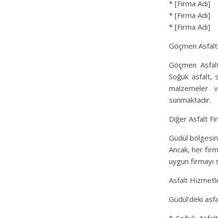
* [Firma Adı]
* [Firma Adı]
* [Firma Adı]
Göçmen Asfalt 
Göçmen Asfalt
Soğuk asfalt, s
malzemeler ve
sunmaktadır.
Diğer Asfalt Fi
Güdül bölgesin
Ancak, her firm
uygun firmayı s
Asfalt Hizmetl
Güdül’deki asfa