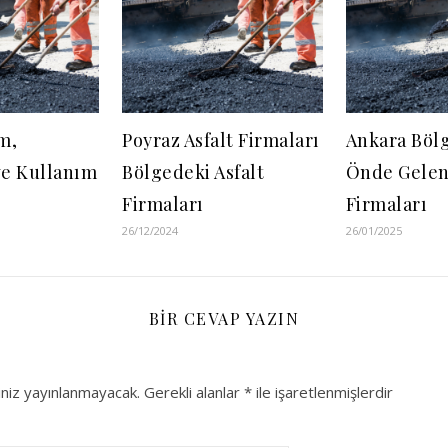
ım,
Poyraz Asfalt Firmaları
Ankara Böl
ve Kullanım
Bölgedeki Asfalt
Önde Gelen 
Firmaları
Firmaları
26/12/2024
26/01/2025
BIR CEVAP YAZIN
niz yayınlanmayacak.
Gerekli alanlar
*
ile işaretlenmişlerdir