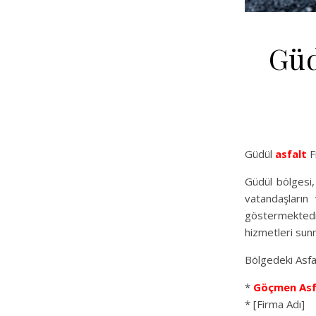
Güd
Güdül
asfalt
F
Güdül bölgesi,
vatandaşların 
göstermektedi
hizmetleri sun
Bölgedeki Asfal
*
Göçmen Asf
* [Firma Adı]