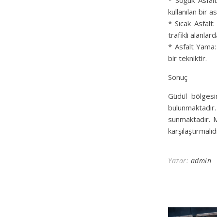
* Soğuk Asfalt
kullanılan bir a
* Sıcak Asfalt:
trafikli alanlarda
* Asfalt Yama: 
bir tekniktir.
Sonuç
Güdül bölgesin
bulunmaktadır. 
sunmaktadır. M
karşılaştırmalıdı
Yazar:
admin