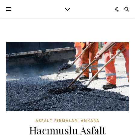
ASFALT FIRMALARI ANKARA
Hacımuslu Asfalt